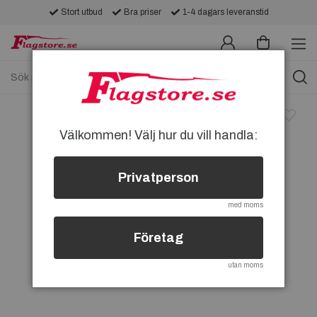
Stort utbud
Bra priser
1-4 dagars leveranstid
Välkommen! Välj hur du vill handla:
Privatperson
med moms
Företag
utan moms