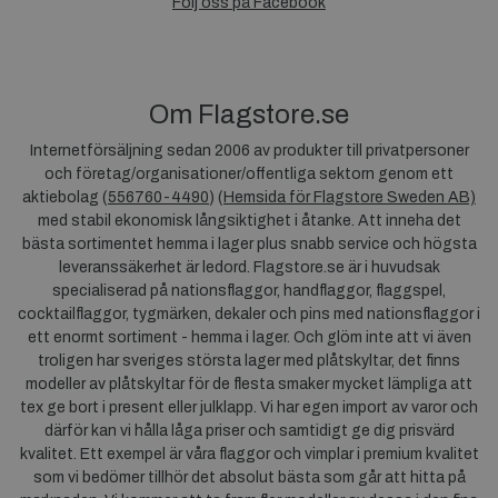
Följ oss på Facebook
Om Flagstore.se
Internetförsäljning sedan 2006 av produkter till privatpersoner
och företag/organisationer/offentliga sektorn genom ett
aktiebolag (
556760-4490
) (
Hemsida för Flagstore Sweden AB)
med stabil ekonomisk långsiktighet i åtanke. Att inneha det
bästa sortimentet hemma i lager plus snabb service och högsta
leveranssäkerhet är ledord. Flagstore.se är i huvudsak
specialiserad på nationsflaggor, handflaggor, flaggspel,
cocktailflaggor, tygmärken, dekaler och pins med nationsflaggor i
ett enormt sortiment - hemma i lager. Och glöm inte att vi även
troligen har sveriges största lager med plåtskyltar, det finns
modeller av plåtskyltar för de flesta smaker mycket lämpliga att
tex ge bort i present eller julklapp. Vi har egen import av varor och
därför kan vi hålla låga priser och samtidigt ge dig prisvärd
kvalitet. Ett exempel är våra flaggor och vimplar i premium kvalitet
som vi bedömer tillhör det absolut bästa som går att hitta på