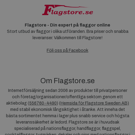
Flagstore - Din expert på flaggor online
Stort utbud av flaggor i olika utföranden. Bra priser och snabba
leveranser. Välkommen till Flagstore!
Följ oss på Facebook
Om Flagstore.se
Internetförsäljning sedan 2006 av produkter till privatpersoner
och företag/organisationer/offentliga sektorn genom ett
aktiebolag (
556760-4490
) (
Hemsida för Flagstore Sweden AB)
med stabil ekonomisk långsiktighet i åtanke. Att inneha det
bästa sortimentet hemma i lager plus snabb service och högsta
leveranssäkerhet är ledord. Flagstore.se är i huvudsak
specialiserad på nationsflaggor, handflaggor, flaggspel,
cocktailflaggor, tygmärken, dekaler och pins med nationsflaggor i