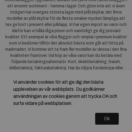
ett enormt sortiment - hemma i lager. Och glöm inte att vi även
troligen har sveriges största lager med plåtskyltar, det finns
modeller av plåtskyltar för de flesta smaker mycket lämpliga att
tex ge bort i present eller julklapp. Vi har egen import av varor och
därför kan vi hålla låga priser och samtidigt ge dig prisvärd
kvalitet. Ett exempel är våra flaggor och vimplar i premium kvalitet
som vi bedömer tillhör det absolut bästa som går att hitta på
marknaden. Vi kommer att ta fram fler modeller av dessa i den fina
kvaliteten framöver. Vid köp av våra varor kan du betala med
följande betalningsalternativ: Kort, direktbetalning, Swish,
delbetalning, fakturabetalning. Har du några funderingar eller
synpunkter på våra produkter är du mycket välkommen att höra av
dig till oss. För frågor kring Klarna kan du
klicka här
.
Vi använder cookies för att ge dig den bästa
upplevelsen av vår webbplats. Du godkänner
användningen av cookies genom att trycka OK och
surfa vidare på webbplatsen.
Ok
Copyright © 2026 Flagstore.se Skapad med
Vendre