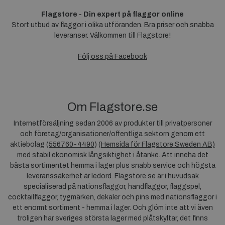
Flagstore - Din expert på flaggor online
Stort utbud av flaggor i olika utföranden. Bra priser och snabba
leveranser. Välkommen till Flagstore!
Följ oss på Facebook
Om Flagstore.se
Internetförsäljning sedan 2006 av produkter till privatpersoner
och företag/organisationer/offentliga sektorn genom ett
aktiebolag (
556760-4490
) (
Hemsida för Flagstore Sweden AB)
med stabil ekonomisk långsiktighet i åtanke. Att inneha det
bästa sortimentet hemma i lager plus snabb service och högsta
leveranssäkerhet är ledord. Flagstore.se är i huvudsak
specialiserad på nationsflaggor, handflaggor, flaggspel,
cocktailflaggor, tygmärken, dekaler och pins med nationsflaggor i
ett enormt sortiment - hemma i lager. Och glöm inte att vi även
troligen har sveriges största lager med plåtskyltar, det finns