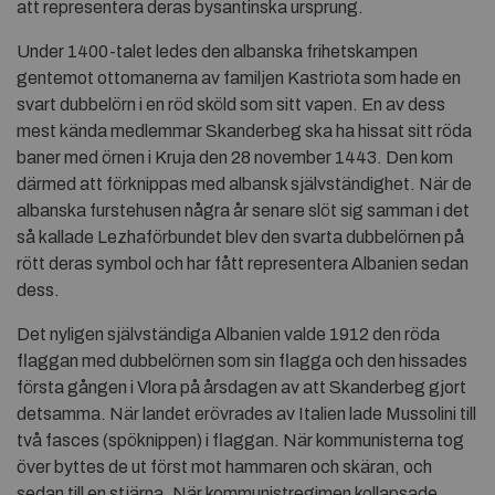
att representera deras bysantinska ursprung.
Under 1400-talet ledes den albanska frihetskampen
gentemot ottomanerna av familjen Kastriota som hade en
svart dubbelörn i en röd sköld som sitt vapen. En av dess
mest kända medlemmar Skanderbeg ska ha hissat sitt röda
baner med örnen i Kruja den 28 november 1443. Den kom
därmed att förknippas med albansk självständighet. När de
albanska furstehusen några år senare slöt sig samman i det
så kallade Lezhaförbundet blev den svarta dubbelörnen på
rött deras symbol och har fått representera Albanien sedan
dess.
Det nyligen självständiga Albanien valde 1912 den röda
flaggan med dubbelörnen som sin flagga och den hissades
första gången i Vlora på årsdagen av att Skanderbeg gjort
detsamma. När landet erövrades av Italien lade Mussolini till
två fasces (spöknippen) i flaggan. När kommunisterna tog
över byttes de ut först mot hammaren och skäran, och
sedan till en stjärna. När kommunistregimen kollapsade