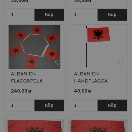
59,00kr
59,00kr
Köp
Köp
ALBANIEN
ALBANIEN
FLAGGSPEL 6
HANDFLAGGA
METER LÅNGT MED
23X15CM
249,00kr
49,00kr
20 FLAGGOR
Köp
Köp