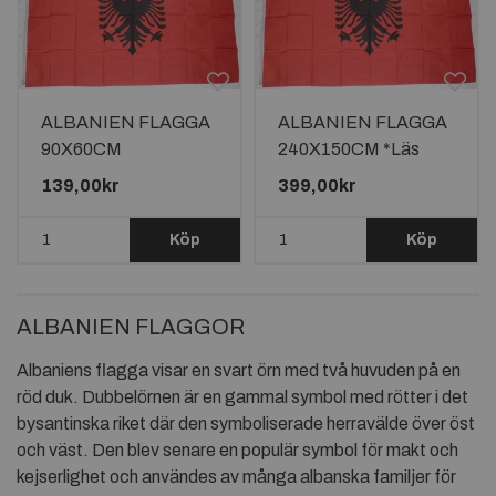
ALBANIEN FLAGGA
ALBANIEN FLAGGA
90X60CM
240X150CM *Läs
beskrivningen*
139,00kr
399,00kr
Köp
Köp
ALBANIEN FLAGGOR
Albaniens flagga visar en svart örn med två huvuden på en
röd duk. Dubbelörnen är en gammal symbol med rötter i det
bysantinska riket där den symboliserade herravälde över öst
och väst. Den blev senare en populär symbol för makt och
kejserlighet och användes av många albanska familjer för