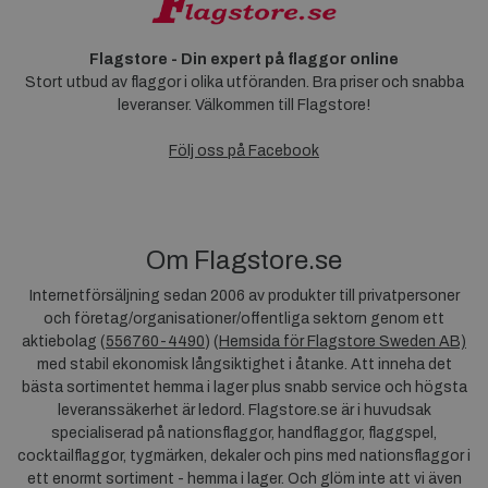
Flagstore - Din expert på flaggor online
Stort utbud av flaggor i olika utföranden. Bra priser och snabba
leveranser. Välkommen till Flagstore!
Följ oss på Facebook
Om Flagstore.se
Internetförsäljning sedan 2006 av produkter till privatpersoner
och företag/organisationer/offentliga sektorn genom ett
aktiebolag (
556760-4490
) (
Hemsida för Flagstore Sweden AB)
med stabil ekonomisk långsiktighet i åtanke. Att inneha det
bästa sortimentet hemma i lager plus snabb service och högsta
leveranssäkerhet är ledord. Flagstore.se är i huvudsak
specialiserad på nationsflaggor, handflaggor, flaggspel,
cocktailflaggor, tygmärken, dekaler och pins med nationsflaggor i
ett enormt sortiment - hemma i lager. Och glöm inte att vi även