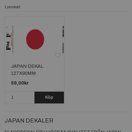
kollektion av Japan-dekaler och låt dig inspireras av den
1 produkt
vackra japanska kulturen!
JAPAN DEKAL
127X90MM
59,00kr
Köp
JAPAN DEKALER