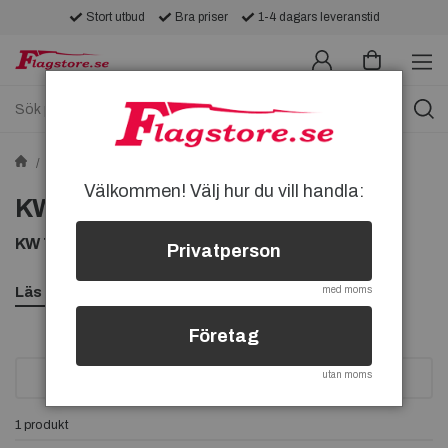
Stort utbud
Bra priser
1-4 dagars leveranstid
Tygmärken
Sponsormärken
KW-tygmärken
Välkommen! Välj hur du vill handla:
KW-tygmärken
KW TYGMÄRKEN, KÖP KW TYGMÄRKE HÄR
Privatperson
Läs mer
med moms
Företag
utan moms
SORTERA
1 produkt