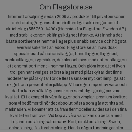
Om Flagstore.se
Internetförsäljning sedan 2006 av produkter till privatpersoner
och företag/organisationer/offentliga sektorn genom ett
aktiebolag (
556760-4490
) (
Hemsida för Flagstore Sweden AB)
med stabil ekonomisk långsiktighet i åtanke. Att inneha det
bästa sortimentet hemma i lager plus snabb service och högsta
leveranssäkerhet är ledord. Flagstore.se är i huvudsak
specialiserad på nationsflaggor, handflaggor, flaggspel,
cocktailflaggor, tygmärken, dekaler och pins med nationsflaggor i
ett enormt sortiment - hemma i lager. Och glöm inte att vi även
troligen har sveriges största lager med plåtskyltar, det finns
modeller av plåtskyltar för de flesta smaker mycket lämpliga att
tex ge bort i present eller julklapp. Vi har egen import av varor och
därför kan vi hålla låga priser och samtidigt ge dig prisvärd
kvalitet. Ett exempel är våra flaggor och vimplar i premium kvalitet
som vi bedömer tillhör det absolut bästa som går att hitta på
marknaden. Vi kommer att ta fram fler modeller av dessa i den fina
kvaliteten framöver. Vid köp av våra varor kan du betala med
följande betalningsalternativ: Kort, direktbetalning, Swish,
delbetalning, fakturabetalning. Har du några funderingar eller