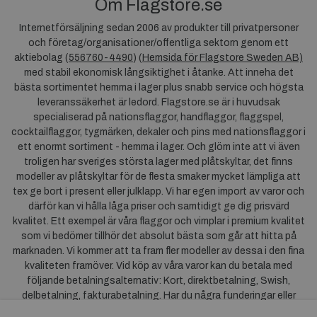
Om Flagstore.se
Internetförsäljning sedan 2006 av produkter till privatpersoner
och företag/organisationer/offentliga sektorn genom ett
aktiebolag (
556760-4490
) (
Hemsida för Flagstore Sweden AB)
med stabil ekonomisk långsiktighet i åtanke. Att inneha det
bästa sortimentet hemma i lager plus snabb service och högsta
leveranssäkerhet är ledord. Flagstore.se är i huvudsak
specialiserad på nationsflaggor, handflaggor, flaggspel,
cocktailflaggor, tygmärken, dekaler och pins med nationsflaggor i
ett enormt sortiment - hemma i lager. Och glöm inte att vi även
troligen har sveriges största lager med plåtskyltar, det finns
modeller av plåtskyltar för de flesta smaker mycket lämpliga att
tex ge bort i present eller julklapp. Vi har egen import av varor och
därför kan vi hålla låga priser och samtidigt ge dig prisvärd
kvalitet. Ett exempel är våra flaggor och vimplar i premium kvalitet
som vi bedömer tillhör det absolut bästa som går att hitta på
marknaden. Vi kommer att ta fram fler modeller av dessa i den fina
kvaliteten framöver. Vid köp av våra varor kan du betala med
följande betalningsalternativ: Kort, direktbetalning, Swish,
delbetalning, fakturabetalning. Har du några funderingar eller
synpunkter på våra produkter är du mycket välkommen att höra av