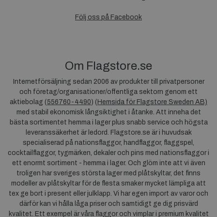
Följ oss på Facebook
Om Flagstore.se
Internetförsäljning sedan 2006 av produkter till privatpersoner
och företag/organisationer/offentliga sektorn genom ett
aktiebolag (
556760-4490
) (
Hemsida för Flagstore Sweden AB)
med stabil ekonomisk långsiktighet i åtanke. Att inneha det
bästa sortimentet hemma i lager plus snabb service och högsta
leveranssäkerhet är ledord. Flagstore.se är i huvudsak
specialiserad på nationsflaggor, handflaggor, flaggspel,
cocktailflaggor, tygmärken, dekaler och pins med nationsflaggor i
ett enormt sortiment - hemma i lager. Och glöm inte att vi även
troligen har sveriges största lager med plåtskyltar, det finns
modeller av plåtskyltar för de flesta smaker mycket lämpliga att
tex ge bort i present eller julklapp. Vi har egen import av varor och
därför kan vi hålla låga priser och samtidigt ge dig prisvärd
kvalitet. Ett exempel är våra flaggor och vimplar i premium kvalitet