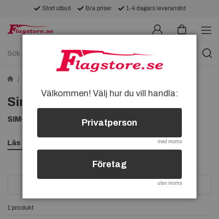
Stort utbud
Bra priser
1-4 dagars leveranstid
Tygmärken
Tygmärken med Bilar
Simca-tygmärken
Välkommen! Välj hur du vill handla:
Simca-tygmärken
SIMCA TYGMÄRKEN, KÖP SIMCA TYGMÄRKE
Privatperson
Läs mer
med moms
Företag
utan moms
SORTERA
1 produkt