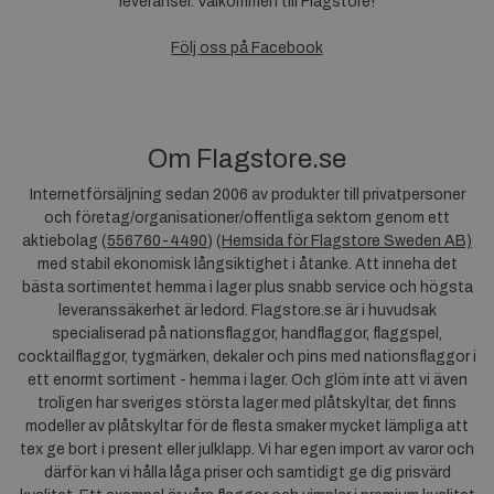
leveranser. Välkommen till Flagstore!
Följ oss på Facebook
Om Flagstore.se
Internetförsäljning sedan 2006 av produkter till privatpersoner
och företag/organisationer/offentliga sektorn genom ett
aktiebolag (
556760-4490
) (
Hemsida för Flagstore Sweden AB)
med stabil ekonomisk långsiktighet i åtanke. Att inneha det
bästa sortimentet hemma i lager plus snabb service och högsta
leveranssäkerhet är ledord. Flagstore.se är i huvudsak
specialiserad på nationsflaggor, handflaggor, flaggspel,
cocktailflaggor, tygmärken, dekaler och pins med nationsflaggor i
ett enormt sortiment - hemma i lager. Och glöm inte att vi även
troligen har sveriges största lager med plåtskyltar, det finns
modeller av plåtskyltar för de flesta smaker mycket lämpliga att
tex ge bort i present eller julklapp. Vi har egen import av varor och
därför kan vi hålla låga priser och samtidigt ge dig prisvärd