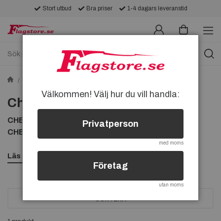
Stort utbud
Bra priser
1-4 dagars leveranstid
Övriga flaggor
Bil- & MC-flaggor
Chevrolet-flaggor
Välkommen! Välj hur du vill handla:
Chevrolet-flaggor
CHEVROLET FLAGGOR, KÖP EN FLAGGA FRÅN
Privatperson
CHEVROLET
med moms
Läs mer
Företag
utan moms
SORTERA