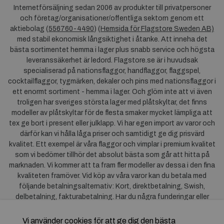
Internetförsäljning sedan 2006 av produkter till privatpersoner
och företag/organisationer/offentliga sektorn genom ett
aktiebolag (
556760-4490
) (
Hemsida för Flagstore Sweden AB)
med stabil ekonomisk långsiktighet i åtanke. Att inneha det
bästa sortimentet hemma i lager plus snabb service och högsta
leveranssäkerhet är ledord. Flagstore.se är i huvudsak
specialiserad på nationsflaggor, handflaggor, flaggspel,
cocktailflaggor, tygmärken, dekaler och pins med nationsflaggor i
ett enormt sortiment - hemma i lager. Och glöm inte att vi även
troligen har sveriges största lager med plåtskyltar, det finns
modeller av plåtskyltar för de flesta smaker mycket lämpliga att
tex ge bort i present eller julklapp. Vi har egen import av varor och
därför kan vi hålla låga priser och samtidigt ge dig prisvärd
kvalitet. Ett exempel är våra flaggor och vimplar i premium kvalitet
som vi bedömer tillhör det absolut bästa som går att hitta på
marknaden. Vi kommer att ta fram fler modeller av dessa i den fina
kvaliteten framöver. Vid köp av våra varor kan du betala med
följande betalningsalternativ: Kort, direktbetalning, Swish,
delbetalning, fakturabetalning. Har du några funderingar eller
synpunkter på våra produkter är du mycket välkommen att höra av
dig till oss. För frågor kring Klarna kan du
klicka här
.
Vi använder cookies för att ge dig den bästa