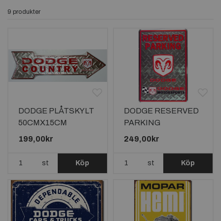
9 produkter
DODGE PLÅTSKYLT
DODGE RESERVED
50CMX15CM
PARKING
PLÅTSKYLT
199,00kr
249,00kr
46x30cm
st
Köp
st
Köp