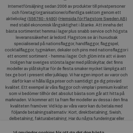
Internetförsäljning sedan 2006 av produkter till privatpersoner
och företag/organisationer/offentliga sektorn genom ett
aktiebolag (
556760-4490
) (
Hemsida för Flagstore Sweden AB)
med stabil ekonomisk långsiktighet i åtanke. Att inneha det
bästa sortimentet hemma i lager plus snabb service och högsta
leveranssäkerhet är ledord. Flagstore.se är i huvudsak
specialiserad på nationsflaggor, handflaggor, flaggspel,
cocktailflaggor, tygmärken, dekaler och pins med nationsflaggor i
ett enormt sortiment - hemma i lager. Och glöm inte att vi även
troligen har sveriges största lager med plåtskyltar, det finns
modeller av plåtskyltar för de flesta smaker mycket lämpliga att
tex ge bort i present eller julklapp. Vi har egen import av varor och
därför kan vi hålla låga priser och samtidigt ge dig prisvärd
kvalitet. Ett exempel är våra flaggor och vimplar i premium kvalitet
som vi bedömer tillhör det absolut bästa som går att hitta på
marknaden. Vi kommer att ta fram fler modeller av dessa i den fina
kvaliteten framöver. Vid köp av våra varor kan du betala med
följande betalningsalternativ: Kort, direktbetalning, Swish,
delbetalning, fakturabetalning. Har du några funderingar eller
synpunkter på våra produkter är du mycket välkommen att höra av
dig till oss. För frågor kring Klarna kan du
klicka här
.
Vi använder cookies för att ge dig den bästa