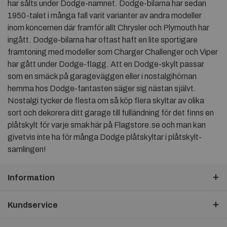
har sålts under Dodge-namnet. Dodge-bilarna har sedan
1950-talet i många fall varit varianter av andra modeller
inom koncernen där framför allt Chrysler och Plymouth har
ingått. Dodge-bilarna har oftast haft en lite sportigare
framtoning med modeller som Charger Challenger och Viper
har gått under Dodge-flagg. Att en Dodge-skylt passar
som en smäck på garageväggen eller i nostalgihörnan
hemma hos Dodge-fantasten säger sig nästan självt.
Nostalgi tycker de flesta om så köp flera skyltar av olika
sort och dekorera ditt garage till fulländning för det finns en
plåtskylt för varje smak här på Flagstore.se och man kan
givetvis inte ha för många Dodge plåtskyltar i plåtskylt-
samlingen!
Information
Kundservice