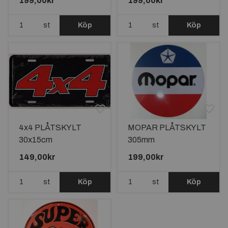
199,00kr
199,00kr
st
Köp
st
Köp
4x4 PLÅTSKYLT
MOPAR PLÅTSKYLT
30x15cm
305mm
149,00kr
199,00kr
st
Köp
st
Köp