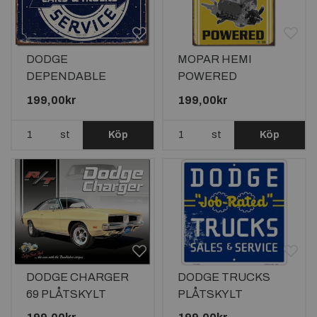
DODGE
MOPAR HEMI
DEPENDABLE
POWERED
SERVICE
PLÅTSKYLT
199,00kr
199,00kr
PLÅTSKYLT
40,5x31,5cm
40,5x31,5cm
st
Köp
st
Köp
DODGE CHARGER
DODGE TRUCKS
69 PLÅTSKYLT
PLÅTSKYLT
40,5x31,5cm
30,5x30,5cm