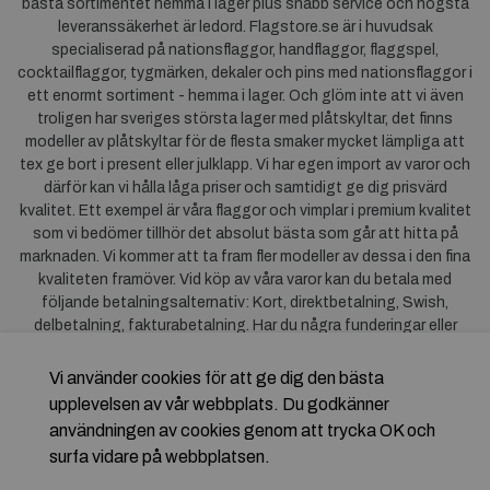
bästa sortimentet hemma i lager plus snabb service och högsta
leveranssäkerhet är ledord. Flagstore.se är i huvudsak
specialiserad på nationsflaggor, handflaggor, flaggspel,
cocktailflaggor, tygmärken, dekaler och pins med nationsflaggor i
ett enormt sortiment - hemma i lager. Och glöm inte att vi även
troligen har sveriges största lager med plåtskyltar, det finns
modeller av plåtskyltar för de flesta smaker mycket lämpliga att
tex ge bort i present eller julklapp. Vi har egen import av varor och
därför kan vi hålla låga priser och samtidigt ge dig prisvärd
kvalitet. Ett exempel är våra flaggor och vimplar i premium kvalitet
som vi bedömer tillhör det absolut bästa som går att hitta på
marknaden. Vi kommer att ta fram fler modeller av dessa i den fina
kvaliteten framöver. Vid köp av våra varor kan du betala med
följande betalningsalternativ: Kort, direktbetalning, Swish,
delbetalning, fakturabetalning. Har du några funderingar eller
synpunkter på våra produkter är du mycket välkommen att höra av
dig till oss. För frågor kring Klarna kan du
klicka här
.
Vi använder cookies för att ge dig den bästa
upplevelsen av vår webbplats. Du godkänner
användningen av cookies genom att trycka OK och
surfa vidare på webbplatsen.