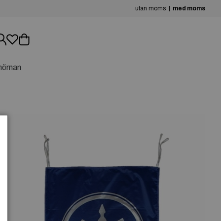
utan moms
med moms
hörnan