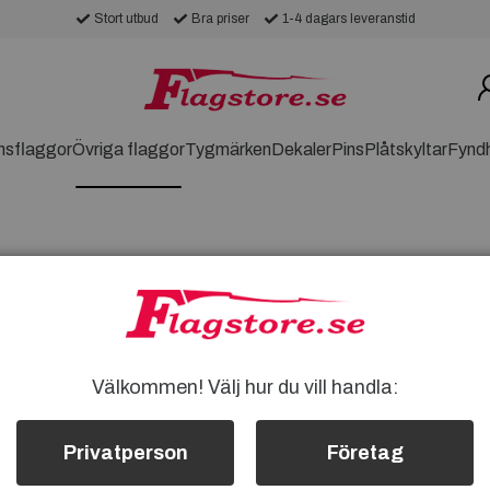
Stort utbud
Bra priser
1-4 dagars leveranstid
nsflaggor
Övriga flaggor
Tygmärken
Dekaler
Pins
Plåtskyltar
Fynd
Välkommen! Välj hur du vill handla:
Privatperson
Företag