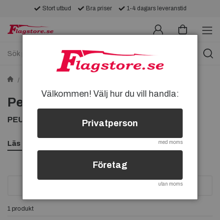
Stort utbud
Bra priser
1-4 dagars leveranstid
Pins
Bil & Maskiner Pins
Peugeot-pins
Välkommen! Välj hur du vill handla:
Peugeot-pins
PEUGEOT PINS, KÖP PIN MED PEUGEOT PÅ
Privatperson
Läs mer
med moms
Företag
utan moms
SORTERA
1 produkt