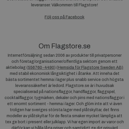
leveranser. Välkommen till Flagstore!
Följ oss på Facebook
Om Flagstore.se
Internetförsäljning sedan 2006 av produkter till privatpersoner
och företag/organisationer/offentliga sektorn genom ett
aktiebolag (
556760-4490
) (
Hemsida för Flagstore Sweden AB)
med stabil ekonomisk långsiktighet i åtanke. Att inneha det
bästa sortimentet hemma i lager plus snabb service och högsta
leveranssäkerhet är ledord. Flagstore.se är i huvudsak
specialiserad på nationsflaggor, handflaggor, flaggspel,
cocktailflaggor, tygmärken, dekaler och pins med nationsflaggor i
ett enormt sortiment - hemma i lager. Och glöm inte att vi även
troligen har sveriges största lager med plåtskyltar, det finns
modeller av plåtskyltar för de flesta smaker mycket lämpliga att
tex ge bort i present eller julklapp. Vi har egen import av varor och
därför kan vi hålla låga priser och samtidigt ge dig prisvärd