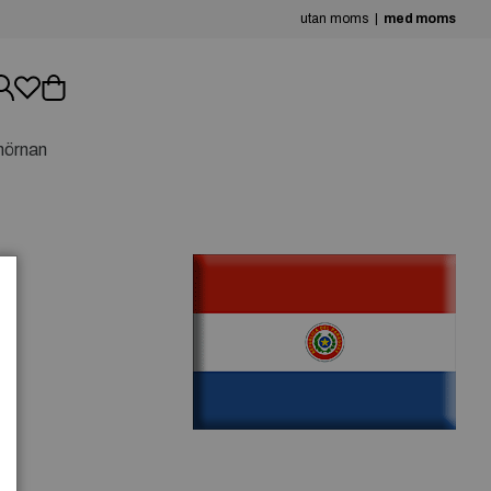
utan moms
med moms
hörnan