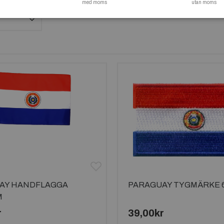
med moms
utan moms
AY HANDFLAGGA
PARAGUAY TYGMÄRKE 
M
r
39,00kr