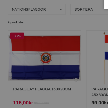
NATIONSFLAGGOR
SORTERA
9 produkter
-49%
PARAGUAY FLAGGA 150X90CM
PARAGU
45X30C
115,00kr
99,00k
225,00kr