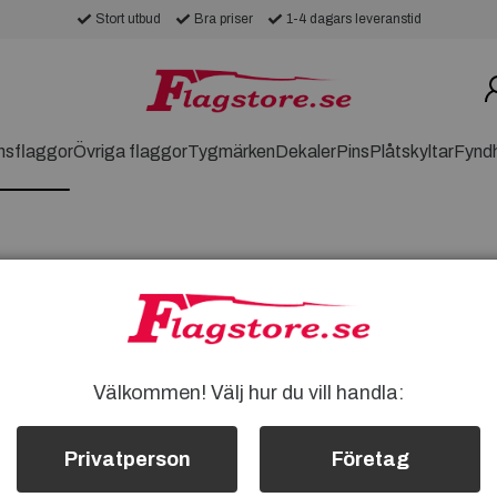
Stort utbud
Bra priser
1-4 dagars leveranstid
nsflaggor
Övriga flaggor
Tygmärken
Dekaler
Pins
Plåtskyltar
Fynd
rar stoltheten och identiteten för detta
Välkommen! Välj hur du vill handla:
ka storlekar för att visa ditt stöd och
perfekta flaggan för dina behov!
Privatperson
Företag