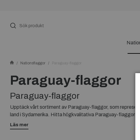
Natio
Nationsflaggor
Paraguay-flaggor
Paraguay-flaggor
Paraguay-flaggor
Upptäck vårt sortiment av Paraguay-flaggor, som represente
land i Sydamerika. Hitta högkvalitativa Paraguay-flaggor i oli
kärlek till Paraguay. Bläddra genom vårt urval och hitta den 
Läs mer