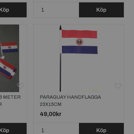
Köp
Köp
6 METER
PARAGUAY HANDFLAGGA
R
23X15CM
49,00kr
Köp
Köp