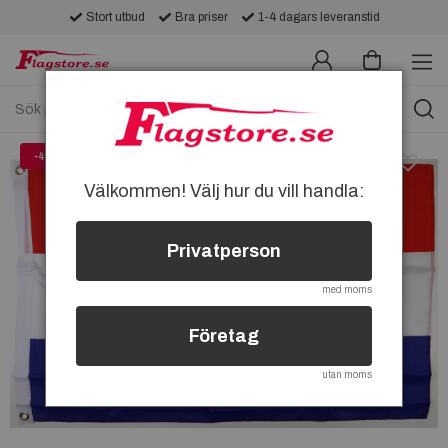
Stort utbud
Bra priser
1-4 dagars leveranstid
-49%
Välkommen! Välj hur du vill handla:
Privatperson
med moms
Företag
utan moms