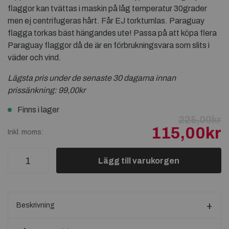
flaggor kan tvättas i maskin på låg temperatur 30grader
men ej centrifugeras hårt. Får EJ torktumlas. Paraguay
flagga torkas bäst hängandes ute! Passa på att köpa flera
Paraguay flaggor då de är en förbrukningsvara som slits i
väder och vind.
Lägsta pris under de senaste 30 dagarna innan
prissänkning:
99,00kr
Finns i lager
225,00kr
115,00kr
Inkl. moms:
Lägg till varukorgen
Beskrivning