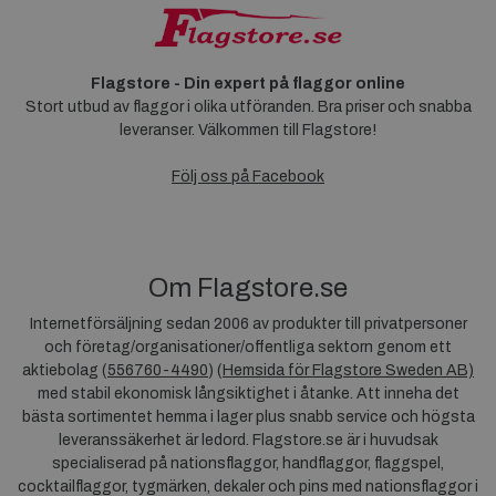
Flagstore - Din expert på flaggor online
Stort utbud av flaggor i olika utföranden. Bra priser och snabba
leveranser. Välkommen till Flagstore!
Följ oss på Facebook
Om Flagstore.se
Internetförsäljning sedan 2006 av produkter till privatpersoner
och företag/organisationer/offentliga sektorn genom ett
aktiebolag (
556760-4490
) (
Hemsida för Flagstore Sweden AB)
med stabil ekonomisk långsiktighet i åtanke. Att inneha det
bästa sortimentet hemma i lager plus snabb service och högsta
leveranssäkerhet är ledord. Flagstore.se är i huvudsak
specialiserad på nationsflaggor, handflaggor, flaggspel,
cocktailflaggor, tygmärken, dekaler och pins med nationsflaggor i