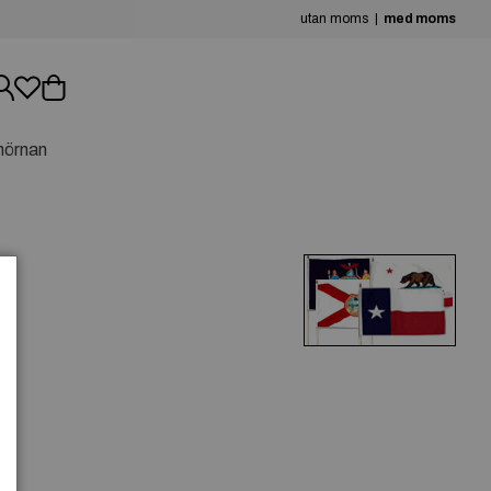
utan moms
med moms
hörnan