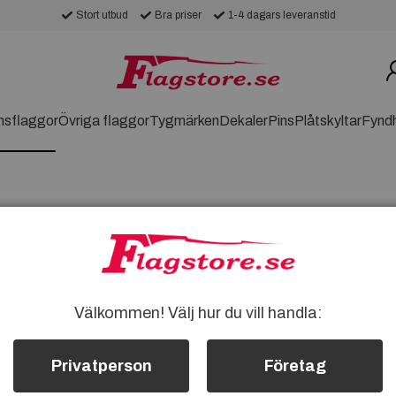
Stort utbud
Bra priser
1-4 dagars leveranstid
nsflaggor
Övriga flaggor
Tygmärken
Dekaler
Pins
Plåtskyltar
Fynd
A
tolthet för din favoritstat. Hitta flaggor
Välkommen! Välj hur du vill handla:
dekoration för ditt hem eller evenemang.
edra din delstats identitet!
Privatperson
Företag