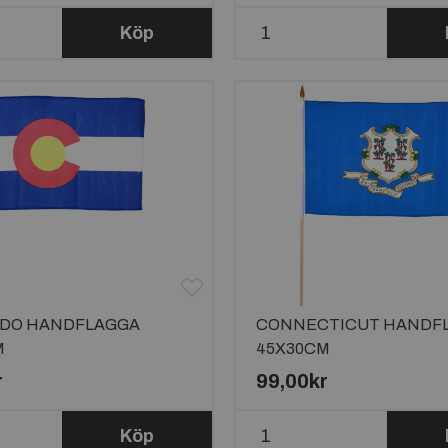
Köp
DO HANDFLAGGA
CONNECTICUT HANDF
M
45X30CM
r
99,00kr
Köp