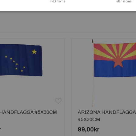
med moms
utan moms
 HANDFLAGGA 45X30CM
ARIZONA HANDFLAGGA
45X30CM
r
99,00kr