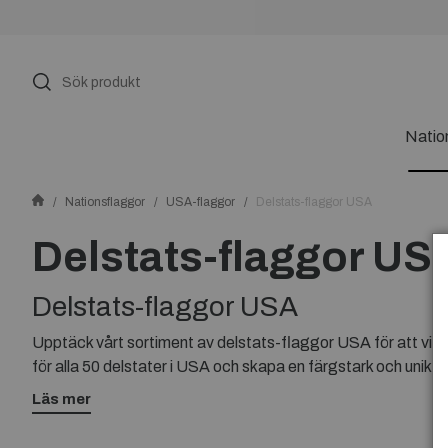
Natio
Nationsflaggor
USA-flaggor
Delstats-flaggor USA
Delstats-flaggor US
Delstats-flaggor USA
Upptäck vårt sortiment av delstats-flaggor USA för att visa s
för alla 50 delstater i USA och skapa en färgstark och unik 
Utforska vårt utbud av högkvalitativa delstats-flaggor och h
Läs mer