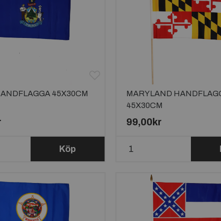
HANDFLAGGA 45X30CM
MARYLAND HANDFLAG
45X30CM
r
99,00kr
Köp