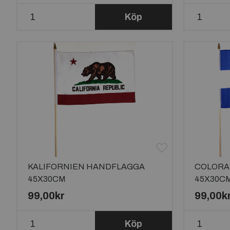
Köp
KALIFORNIEN HANDFLAGGA
COLORA
45X30CM
45X30C
99,00kr
99,00k
Köp