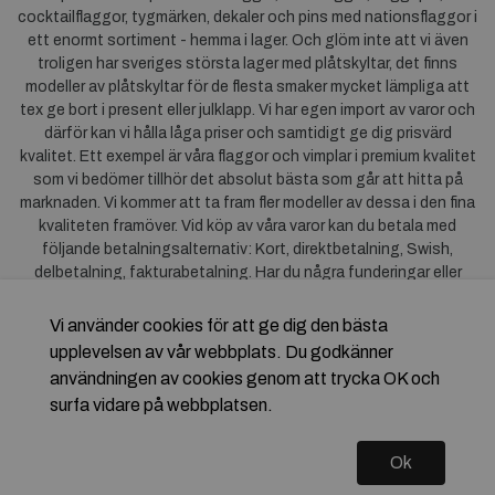
cocktailflaggor, tygmärken, dekaler och pins med nationsflaggor i
ett enormt sortiment - hemma i lager. Och glöm inte att vi även
troligen har sveriges största lager med plåtskyltar, det finns
modeller av plåtskyltar för de flesta smaker mycket lämpliga att
tex ge bort i present eller julklapp. Vi har egen import av varor och
därför kan vi hålla låga priser och samtidigt ge dig prisvärd
kvalitet. Ett exempel är våra flaggor och vimplar i premium kvalitet
som vi bedömer tillhör det absolut bästa som går att hitta på
marknaden. Vi kommer att ta fram fler modeller av dessa i den fina
kvaliteten framöver. Vid köp av våra varor kan du betala med
följande betalningsalternativ: Kort, direktbetalning, Swish,
delbetalning, fakturabetalning. Har du några funderingar eller
synpunkter på våra produkter är du mycket välkommen att höra av
dig till oss. För frågor kring Klarna kan du
klicka här
.
Vi använder cookies för att ge dig den bästa
upplevelsen av vår webbplats. Du godkänner
användningen av cookies genom att trycka OK och
surfa vidare på webbplatsen.
Ok
Copyright © 2026 Flagstore.se Skapad med
Vendre