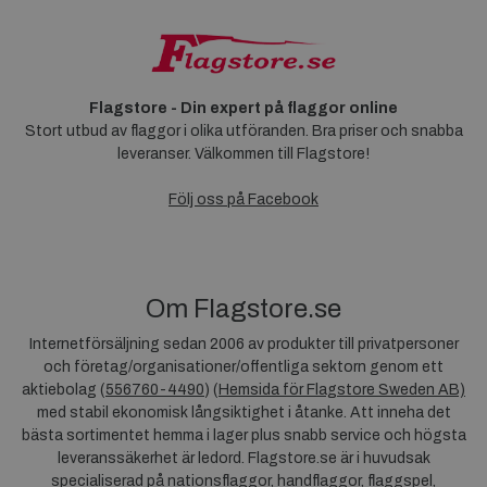
Flagstore - Din expert på flaggor online
Stort utbud av flaggor i olika utföranden. Bra priser och snabba
leveranser. Välkommen till Flagstore!
Följ oss på Facebook
Om Flagstore.se
Internetförsäljning sedan 2006 av produkter till privatpersoner
och företag/organisationer/offentliga sektorn genom ett
aktiebolag (
556760-4490
) (
Hemsida för Flagstore Sweden AB)
med stabil ekonomisk långsiktighet i åtanke. Att inneha det
bästa sortimentet hemma i lager plus snabb service och högsta
leveranssäkerhet är ledord. Flagstore.se är i huvudsak
specialiserad på nationsflaggor, handflaggor, flaggspel,