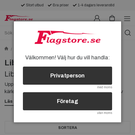
Stort utbud
Bra priser
1-4 dagars leveranstid
Pins
Pins med flaggor
Liberia-pins
Välkommen! Välj hur du vill handla:
Liberia-pins
Liberia-pins
Privatperson
Upptäck ett brett urval av Liberia-pins som uttrycker din
med moms
kärlek och stolthet för Liberia. Utforska vårt sortiment av
kvalitetspins som representerar Liberia på ett stilfullt sätt.
Företag
Läs mer
utan moms
SORTERA