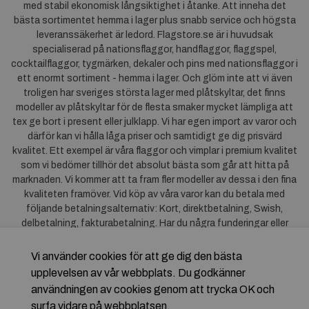
med stabil ekonomisk långsiktighet i åtanke. Att inneha det
bästa sortimentet hemma i lager plus snabb service och högsta
leveranssäkerhet är ledord. Flagstore.se är i huvudsak
specialiserad på nationsflaggor, handflaggor, flaggspel,
cocktailflaggor, tygmärken, dekaler och pins med nationsflaggor i
ett enormt sortiment - hemma i lager. Och glöm inte att vi även
troligen har sveriges största lager med plåtskyltar, det finns
modeller av plåtskyltar för de flesta smaker mycket lämpliga att
tex ge bort i present eller julklapp. Vi har egen import av varor och
därför kan vi hålla låga priser och samtidigt ge dig prisvärd
kvalitet. Ett exempel är våra flaggor och vimplar i premium kvalitet
som vi bedömer tillhör det absolut bästa som går att hitta på
marknaden. Vi kommer att ta fram fler modeller av dessa i den fina
kvaliteten framöver. Vid köp av våra varor kan du betala med
följande betalningsalternativ: Kort, direktbetalning, Swish,
delbetalning, fakturabetalning. Har du några funderingar eller
synpunkter på våra produkter är du mycket välkommen att höra av
dig till oss. För frågor kring Klarna kan du
klicka här
.
Vi använder cookies för att ge dig den bästa
upplevelsen av vår webbplats. Du godkänner
användningen av cookies genom att trycka OK och
surfa vidare på webbplatsen.