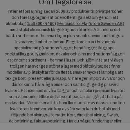
Om Flagstore.se
Internetförsäljning sedan 2006 av produkter till privatpersoner
och företag/organisationer/offentliga sektorn genom ett
aktiebolag (
556760-4490
) (
Hemsida för Flagstore Sweden AB)
med stabil ekonomisk långsiktighet i åtanke. Att inneha det
bästa sortimentet hemma i lager plus snabb service och högsta
leveranssäkerhet är ledord. Flagstore.se är i huvudsak
specialiserad på nationsflaggor, handflaggor, flaggspel,
cocktailflaggor, tygmärken, dekaler och pins med nationsflaggor i
ett enormt sortiment - hemma i lager. Och glöm inte att vi även
troligen har sveriges största lager med plåtskyltar, det finns
modeller av plåtskyltar för de flesta smaker mycket lämpliga att
tex ge bort i present eller julklapp. Vi har egen import av varor och
därför kan vi hålla låga priser och samtidigt ge dig prisvärd
kvalitet. Ett exempel är våra flaggor och vimplar i premium kvalitet
som vi bedömer tillhör det absolut bästa som går att hitta på
marknaden. Vi kommer att ta fram fler modeller av dessa i den fina
kvaliteten framöver. Vid köp av våra varor kan du betala med
följande betalningsalternativ: Kort, direktbetalning, Swish,
delbetalning, fakturabetalning. Har du några funderingar eller
synpunkter på våra produkter är du mycket välkommen att höra av