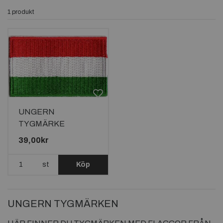
och accessoarer.
1 produkt
UNGERN
TYGMÄRKE
65x38mm
39,00kr
st
Köp
UNGERN TYGMÄRKEN