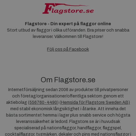
Flagstore - Din expert på flaggor online
Stort utbud av flaggor i olika utföranden. Bra priser och snabba
leveranser. Välkommen till Flagstore!
Följ oss på Facebook
Om Flagstore.se
Internetförsäljning sedan 2006 av produkter till privatpersoner
och företag/organisationer/offentliga sektorn genom ett
aktiebolag (
556760-4490
) (
Hemsida för Flagstore Sweden AB)
med stabil ekonomisk långsiktighet i åtanke. Att inneha det
bästa sortimentet hemma i lager plus snabb service och högsta
leveranssäkerhet är ledord. Flagstore.se är i huvudsak
specialiserad på nationsflaggor, handflaggor, flaggspel,
cocktailflaggor, tygmärken, dekaler och pins med nationsflaggor i