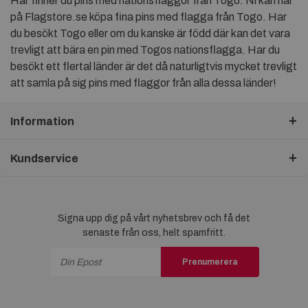
Här finner du pins med nationsflaggor från Togo. Ni kan här
på Flagstore.se köpa fina pins med flagga från Togo. Har
du besökt Togo eller om du kanske är född där kan det vara
trevligt att bära en pin med Togos nationsflagga. Har du
besökt ett flertal länder är det då naturligtvis mycket trevligt
att samla på sig pins med flaggor från alla dessa länder!
Information
Kundservice
Signa upp dig på vårt nyhetsbrev och få det
senaste från oss, helt spamfritt.
Prenumerera