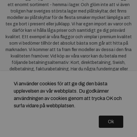
ett enormt sortiment - hemma i lager. Och glöm inte att vi även
troligen har sveriges största lager med plåtskyltar, det finns
modeller av plåtskyltar för de flesta smaker mycket lämpliga att
tex ge bort i present eller julklapp. Vi har egen import av varor och
därför kan vi hålla låga priser och samtidigt ge dig prisvärd
kvalitet. Ett exempel är våra flaggor och vimplar i premium kvalitet
som vi bedömer tillhör det absolut bästa som går att hitta på
marknaden. Vi kommer att ta fram fler modeller av dessa i den fina
kvaliteten framöver. Vid köp av våra varor kan du betala med
följande betalningsalternativ: Kort, direktbetalning, Swish,
delbetalning, fakturabetalning. Har du några funderingar eller
synpunkter på våra produkter är du mycket välkommen att höra av
dig till oss. För frågor kring Klarna kan du
klicka här
.
Vi använder cookies för att ge dig den bästa
upplevelsen av vår webbplats. Du godkänner
användningen av cookies genom att trycka OK och
surfa vidare på webbplatsen.
Ok
Copyright © 2026 Flagstore.se Skapad med
Vendre