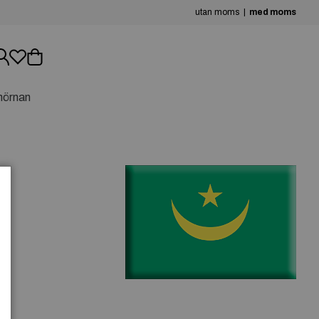
utan moms
med moms
hörnan