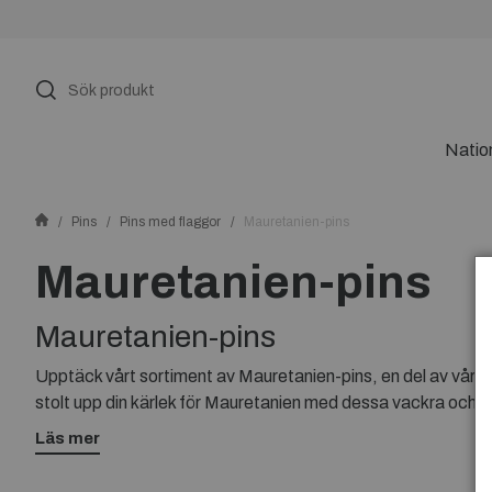
Natio
Pins
Pins med flaggor
Mauretanien-pins
Mauretanien-pins
Mauretanien-pins
Upptäck vårt sortiment av Mauretanien-pins, en del av vår s
stolt upp din kärlek för Mauretanien med dessa vackra och un
outfit eller accessoar.
Läs mer