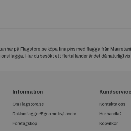
kan här på Flagstore.se köpa fina pins med flagga från Mauretan
ionsflagga. Har du besökt ett flertal länder är det då naturligtvis
Information
Kundservic
Om Flagstore.se
Kontakta oss
Reklamflaggor/Egna motiv/Länder
Hur handla?
Företagsköp
Köpvillkor