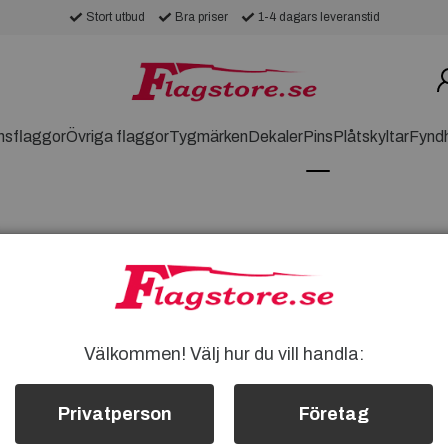
Stort utbud
Bra priser
1-4 dagars leveranstid
nsflaggor
Övriga flaggor
Tygmärken
Dekaler
Pins
Plåtskyltar
Fynd
amling av pins och pins med flaggor. Visa
Välkommen! Välj hur du vill handla:
ika pins som är perfekta för att pryda din
Privatperson
Företag