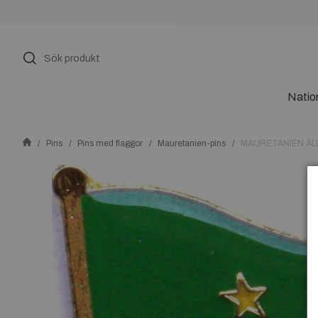
Natio
Pins
Pins med flaggor
Mauretanien-pins
MAURETANIEN ÄL