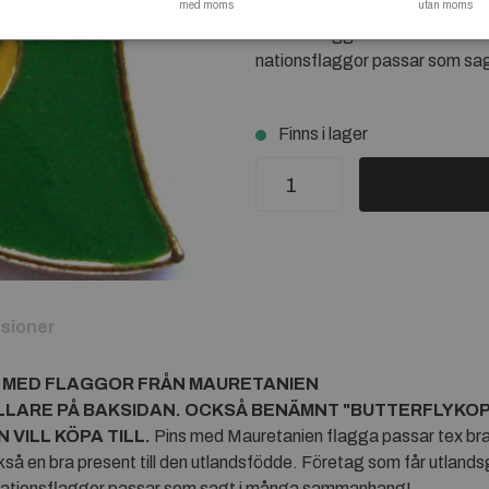
med moms
utlandsfödde. Företag som får
utan moms
nationsflagga från Mauretanie
nationsflaggor passar som s
Finns i lager
sioner
S MED FLAGGOR FRÅN
MAURETANIEN
LLARE PÅ BAKSIDAN. OCKSÅ BENÄMNT "BUTTERFLYKO
VILL KÖPA TILL.
Pins med Mauretanien flagga passar tex bra f
kså en bra present till den utlandsfödde. Företag som får utlan
 nationsflaggor passar som sagt i många sammanhang!