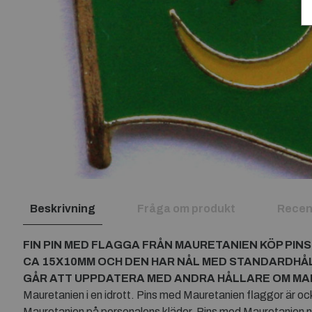
Beskrivning
Fråga om produkt
Recen
FIN PIN MED FLAGGA FRÅN
MAURETANIEN
KÖP PIN
CA 15X10MM OCH DEN HAR NÅL MED STANDARDHÅ
GÅR ATT UPPDATERA MED ANDRA HÅLLARE OM MAN 
Mauretanien i en idrott. Pins med Mauretanien flaggor är oc
Mauretanien på personalens kläder. Pins med Mauretanien