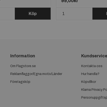
r
99,00kr
Köp
Information
Kundservic
Om Flagstore.se
Kontakta oss
Reklamflaggor/Egna motiv/Länder
Hur handla?
Företagsköp
Köpvillkor
Klarna Privacy Po
Personuppgiftsp