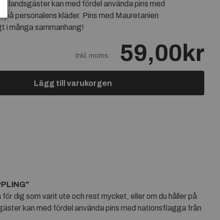
 utlandsgäster kan med fördel använda pins med
n på personalens kläder. Pins med Mauretanien
agt i många sammanhang!
59,00kr
Inkl. moms:
Lägg till varukorgen
PPLING"
ör dig som varit ute och rest mycket, eller om du håller på
dsgäster kan med fördel använda pins med nationsflagga från