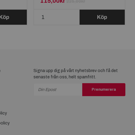
115,00kr
225,00kr
Köp
Köp
e
Signa upp dig på vårt nyhetsbrev och få det
senaste från oss, helt spamfritt.
Prenumerera
licy
olicy