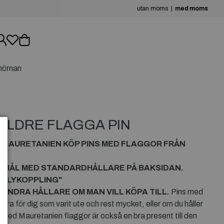
utan moms
med moms
hörnan
ÄLDRE FLAGGA PIN
N
MAURETANIEN
KÖP PINS MED FLAGGOR FRÅN
R NÅL MED STANDARDHÅLLARE PÅ BAKSIDAN.
RFLYKOPPLING"
ANDRA HÅLLARE OM MAN VILL KÖPA TILL.
Pins med
ra för dig som varit ute och rest mycket, eller om du håller
s med Mauretanien flaggor är också en bra present till den