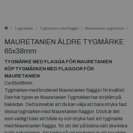
Tygmärken
Tygmärken med flaggor
Mauretanien-tygmärken
M
MAURETANIEN ÄLDRE TYGMÄRKE
65x38mm
TYGMÄRKE MED FLAGGA FÖR MAURETANIEN
KÖP TYGMÄRKEN MED FLAGGOR FÖR
MAURETANIEN
Ca 65x38mm
Tygmärken med broderad Mauretanien flagga i fin kvalitet.
Den här typen av Mauretanien Tygmärken har stryklim på
baksidan. Detta innebär att du kan välja att bara stryka fast
dessa tygmärken med Mauretanien flaggor. Dock är det
som vanligt bäst att både sy och stryka fast ett tygmärke
med Mauretanien flagga, för att det på bästa sätt ska klara
tvätt och nötning. Att tänka på vid strykning är att tex skinn