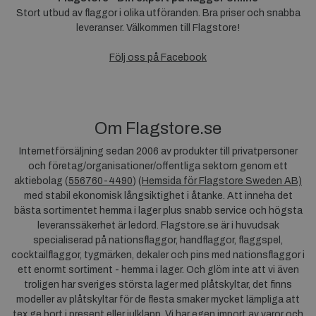
Stort utbud av flaggor i olika utföranden. Bra priser och snabba
leveranser. Välkommen till Flagstore!
Följ oss på Facebook
Om Flagstore.se
Internetförsäljning sedan 2006 av produkter till privatpersoner
och företag/organisationer/offentliga sektorn genom ett
aktiebolag (
556760-4490
) (
Hemsida för Flagstore Sweden AB)
med stabil ekonomisk långsiktighet i åtanke. Att inneha det
bästa sortimentet hemma i lager plus snabb service och högsta
leveranssäkerhet är ledord. Flagstore.se är i huvudsak
specialiserad på nationsflaggor, handflaggor, flaggspel,
cocktailflaggor, tygmärken, dekaler och pins med nationsflaggor i
ett enormt sortiment - hemma i lager. Och glöm inte att vi även
troligen har sveriges största lager med plåtskyltar, det finns
modeller av plåtskyltar för de flesta smaker mycket lämpliga att
tex ge bort i present eller julklapp. Vi har egen import av varor och