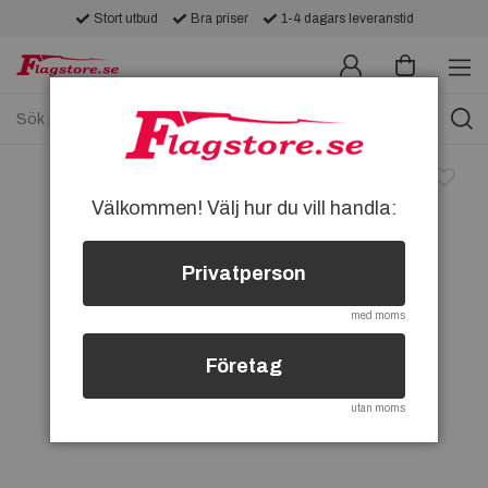
Stort utbud
Bra priser
1-4 dagars leveranstid
Välkommen! Välj hur du vill handla:
Privatperson
med moms
Företag
utan moms