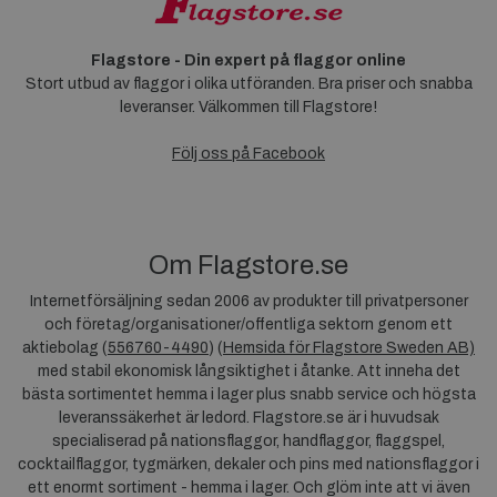
Flagstore - Din expert på flaggor online
Stort utbud av flaggor i olika utföranden. Bra priser och snabba
leveranser. Välkommen till Flagstore!
Följ oss på Facebook
Om Flagstore.se
Internetförsäljning sedan 2006 av produkter till privatpersoner
och företag/organisationer/offentliga sektorn genom ett
aktiebolag (
556760-4490
) (
Hemsida för Flagstore Sweden AB)
med stabil ekonomisk långsiktighet i åtanke. Att inneha det
bästa sortimentet hemma i lager plus snabb service och högsta
leveranssäkerhet är ledord. Flagstore.se är i huvudsak
specialiserad på nationsflaggor, handflaggor, flaggspel,
cocktailflaggor, tygmärken, dekaler och pins med nationsflaggor i
ett enormt sortiment - hemma i lager. Och glöm inte att vi även