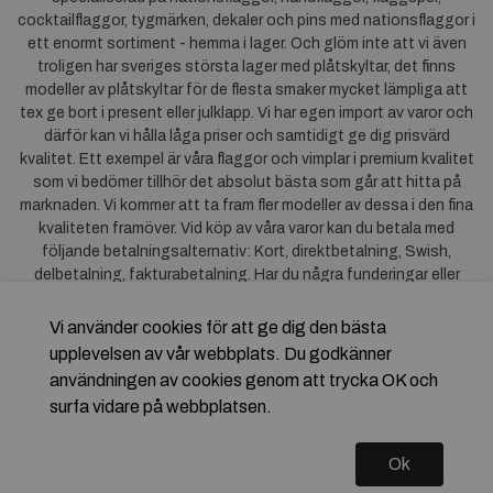
cocktailflaggor, tygmärken, dekaler och pins med nationsflaggor i
ett enormt sortiment - hemma i lager. Och glöm inte att vi även
troligen har sveriges största lager med plåtskyltar, det finns
modeller av plåtskyltar för de flesta smaker mycket lämpliga att
tex ge bort i present eller julklapp. Vi har egen import av varor och
därför kan vi hålla låga priser och samtidigt ge dig prisvärd
kvalitet. Ett exempel är våra flaggor och vimplar i premium kvalitet
som vi bedömer tillhör det absolut bästa som går att hitta på
marknaden. Vi kommer att ta fram fler modeller av dessa i den fina
kvaliteten framöver. Vid köp av våra varor kan du betala med
följande betalningsalternativ: Kort, direktbetalning, Swish,
delbetalning, fakturabetalning. Har du några funderingar eller
synpunkter på våra produkter är du mycket välkommen att höra av
dig till oss. För frågor kring Klarna kan du
klicka här
.
Vi använder cookies för att ge dig den bästa
upplevelsen av vår webbplats. Du godkänner
användningen av cookies genom att trycka OK och
surfa vidare på webbplatsen.
Ok
Copyright © 2026 Flagstore.se Skapad med
Vendre