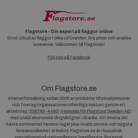
Flagstore - Din expert på flaggor online
Stort utbud av flaggor i olika utföranden. Bra priser och snabba
leveranser. Välkommen till Flagstore!
Följ oss på Facebook
Om Flagstore.se
Internetförsäljning sedan 2006 av produkter till privatpersoner
och företag/organisationer/offentliga sektorn genom ett
aktiebolag (
556760-4490
) (
Hemsida för Flagstore Sweden AB)
med stabil ekonomisk långsiktighet i åtanke. Att inneha det
bästa sortimentet hemma i lager plus snabb service och högsta
leveranssäkerhet är ledord. Flagstore.se är i huvudsak
specialiserad på nationsflaggor, handflaggor, flaggspel,