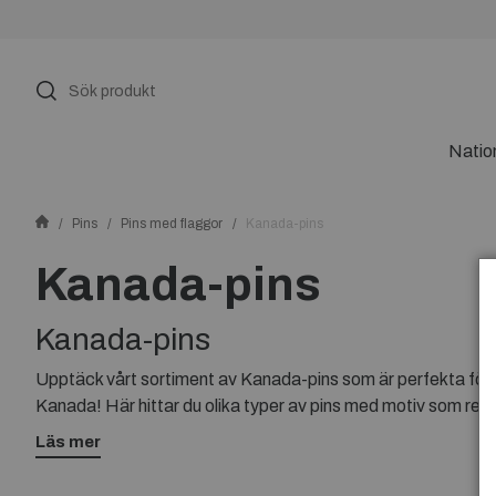
Natio
Pins
Pins med flaggor
Kanada-pins
Kanada-pins
Kanada-pins
Upptäck vårt sortiment av Kanada-pins som är perfekta för 
Kanada! Här hittar du olika typer av pins med motiv som repre
Lägg till dessa pins i din samling eller fäst dem på din klädsel 
Läs mer
land.