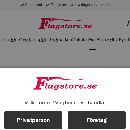
Stort utbud
Bra priser
1-4 dagars leveranstid
nsflaggor
Övriga flaggor
Tygmärken
Dekaler
Pins
Plåtskyltar
Fynd
samlare, entusiaster och alla som älskar
Välkommen! Välj hur du vill handla:
senterar Kanada på ett stilfullt sätt.
för att visa upp din kärlek till detta vackra
Privatperson
Företag