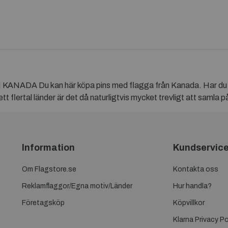
 kan här köpa pins med flagga från Kanada. Har du besökt
t flertal länder är det då naturligtvis mycket trevligt att samla p
Information
Kundservic
Om Flagstore.se
Kontakta oss
Reklamflaggor/Egna motiv/Länder
Hur handla?
Företagsköp
Köpvillkor
Klarna Privacy Po