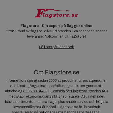
Flagstore - Din expert på flaggor online
Stort utbud av flaggor i olika utföranden. Bra priser och snabba
leveranser. Välkommen till Flagstore!
Följ oss på Facebook
Om Flagstore.se
Internetförsäljning sedan 2006 av produkter till privatpersoner
och företag/organisationer/offentliga sektorn genom ett
aktiebolag (
556760-4490
) (
Hemsida för Flagstore Sweden AB)
med stabil ekonomisk långsiktighet i åtanke. Att inneha det
bästa sortimentet hemma i lager plus snabb service och högsta
leveranssäkerhet är ledord. Flagstore.se är i huvudsak
specialiserad på nationsflaggor, handflaggor, flaggspel,