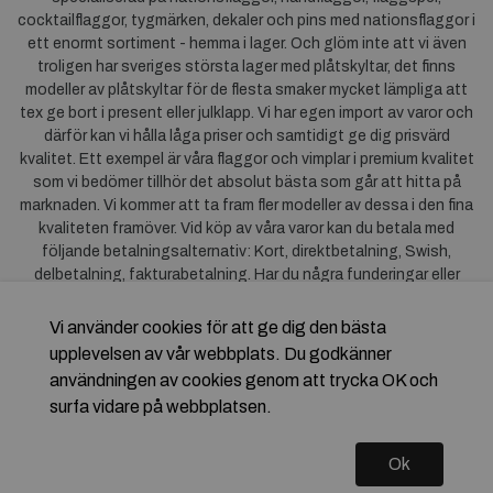
cocktailflaggor, tygmärken, dekaler och pins med nationsflaggor i
ett enormt sortiment - hemma i lager. Och glöm inte att vi även
troligen har sveriges största lager med plåtskyltar, det finns
modeller av plåtskyltar för de flesta smaker mycket lämpliga att
tex ge bort i present eller julklapp. Vi har egen import av varor och
därför kan vi hålla låga priser och samtidigt ge dig prisvärd
kvalitet. Ett exempel är våra flaggor och vimplar i premium kvalitet
som vi bedömer tillhör det absolut bästa som går att hitta på
marknaden. Vi kommer att ta fram fler modeller av dessa i den fina
kvaliteten framöver. Vid köp av våra varor kan du betala med
följande betalningsalternativ: Kort, direktbetalning, Swish,
delbetalning, fakturabetalning. Har du några funderingar eller
synpunkter på våra produkter är du mycket välkommen att höra av
dig till oss. För frågor kring Klarna kan du
klicka här
.
Vi använder cookies för att ge dig den bästa
upplevelsen av vår webbplats. Du godkänner
användningen av cookies genom att trycka OK och
surfa vidare på webbplatsen.
Ok
Copyright © 2026 Flagstore.se Skapad med
Vendre