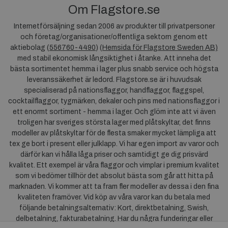
Om Flagstore.se
Internetförsäljning sedan 2006 av produkter till privatpersoner
och företag/organisationer/offentliga sektorn genom ett
aktiebolag (
556760-4490
) (
Hemsida för Flagstore Sweden AB)
med stabil ekonomisk långsiktighet i åtanke. Att inneha det
bästa sortimentet hemma i lager plus snabb service och högsta
leveranssäkerhet är ledord. Flagstore.se är i huvudsak
specialiserad på nationsflaggor, handflaggor, flaggspel,
cocktailflaggor, tygmärken, dekaler och pins med nationsflaggor i
ett enormt sortiment - hemma i lager. Och glöm inte att vi även
troligen har sveriges största lager med plåtskyltar, det finns
modeller av plåtskyltar för de flesta smaker mycket lämpliga att
tex ge bort i present eller julklapp. Vi har egen import av varor och
därför kan vi hålla låga priser och samtidigt ge dig prisvärd
kvalitet. Ett exempel är våra flaggor och vimplar i premium kvalitet
som vi bedömer tillhör det absolut bästa som går att hitta på
marknaden. Vi kommer att ta fram fler modeller av dessa i den fina
kvaliteten framöver. Vid köp av våra varor kan du betala med
följande betalningsalternativ: Kort, direktbetalning, Swish,
delbetalning, fakturabetalning. Har du några funderingar eller