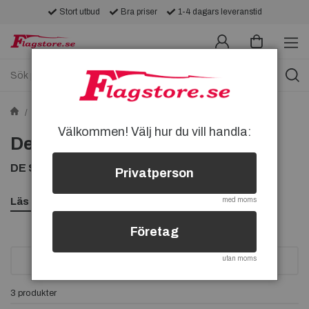
Stort utbud
Bra priser
1-4 dagars leveranstid
Pins
Bil & Maskiner Pins
De Soto-pins
Välkommen! Välj hur du vill handla:
De Soto-pins
DE SOTO PINS, KÖP PIN MED DE SOTO PÅ
Privatperson
Läs mer
med moms
Företag
utan moms
SORTERA
3 produkter