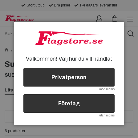
Stort utbud
Bra priser
1-4 dagars leveranstid
Tygmärken
Tygmärken med Bilar
Subaru-tygmärken
Välkommen! Välj hur du vill handla:
Subaru-tygmärken
SUBARU TYGMÄRKEN, KÖP SUBARU TYGMÄRKE
Privatperson
Läs mer
med moms
Företag
utan moms
SORTERA
6 produkter