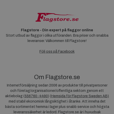
Flagstore - Din expert på flaggor online
Stort utbud av flaggor i olika utföranden. Bra priser och snabba
leveranser. Välkommen till Flagstore!
Följ oss på Facebook
Om Flagstore.se
Internetförsäljning sedan 2006 av produkter till privatpersoner
och företag/organisationer/offentliga sektorn genom ett
aktiebolag (
556760-4490
) (
Hemsida för Flagstore Sweden AB)
med stabil ekonomisk långsiktighet i åtanke. Att inneha det
bästa sortimentet hemma i lager plus snabb service och högsta
leveranssäkerhet är ledord. Flagstore.se är i huvudsak