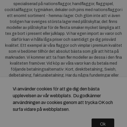
specialiserad på nationsflaggor, handflaggor, flaggspel,
cocktailflaggor, tygmärken, dekaler och pins med nationsflaggor i
ett enormt sortiment - hemma i lager. Och glöm inte att vi även
troligen har sveriges största lager med plåtskyltar, det finns
modeller av plåtskyltar för de flesta smaker mycket lämpliga att
tex ge bort i present eller julklapp. Vi har egen import av varor och
därför kan vi hålla låga priser och samtidigt ge dig prisvärd
kvalitet. Ett exempel är våra flaggor och vimplar i premium kvalitet
som vi bedömer tillhör det absolut bästa som går att hitta på
marknaden. Vi kommer att ta fram fler modeller av dessa i den fina
kvaliteten framöver. Vid köp av våra varor kan du betala med
följande betalningsalternativ: Kort, direktbetalning, Swish,
delbetalning, fakturabetalning. Har du några funderingar eller
synpunkter på våra produkter är du mycket välkommen att höra av
dig till oss. För frågor kring Klarna kan du
klicka här
.
Vi använder cookies för att ge dig den bästa
upplevelsen av vår webbplats. Du godkänner
användningen av cookies genom att trycka OK och
surfa vidare på webbplatsen.
Ok