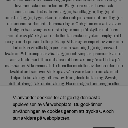
leveranssäkerhet är ledord. Flagstore.se är i huvudsak
specialiserad på nationsflaggor, handflaggor, flaggspel,
cocktailflaggor, tygmärken, dekaler och pins med nationsflaggor i
ett enormt sortiment - hemma i lager. Och glöm inte att vi även
troligen har sveriges största lager med plåtskyltar, det finns
modeller av plåtskyltar för de flesta smaker mycket lämpliga att
tex ge bort i present eller julklapp. Vi har egen import av varor och
därför kan vi hålla låga priser och samtidigt ge dig prisvärd
kvalitet. Ett exempel är våra flaggor och vimplar i premium kvalitet
som vi bedömer tillhör det absolut bästa som går att hitta på
marknaden. Vi kommer att ta fram fler modeller av dessa i den fina
kvaliteten framöver. Vid köp av våra varor kan du betala med
följande betalningsalternativ: Kort, direktbetalning, Swish,
delbetalning, fakturabetalning. Har du några funderingar eller
synpunkter på våra produkter är du mycket välkommen att höra av
dig till oss. För frågor kring Klarna kan du
klicka här
.
Vi använder cookies för att ge dig den bästa
upplevelsen av vår webbplats. Du godkänner
användningen av cookies genom att trycka OK och
surfa vidare på webbplatsen.