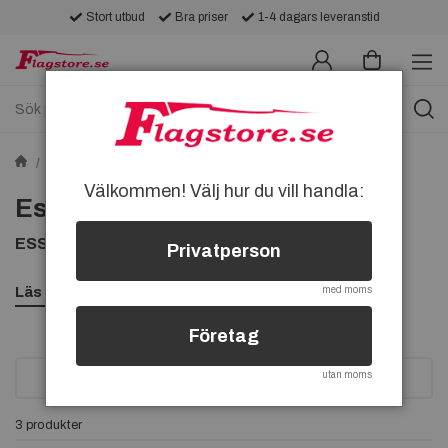
Stort utbud
Bra priser
1-4 dagars leveranstid
Tygmärken
Sponsormärken
Esso-tygmärken
Välkommen! Välj hur du vill handla:
Esso-tygmärken
ESSO TYGMÄRKEN, KÖP ESSO TYGMÄRKE HÄR
Privatperson
Läs mer
med moms
Företag
utan moms
SORTERA
3 produkter