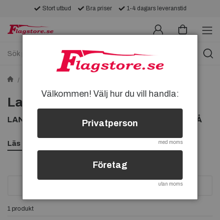
Stort utbud
Bra priser
1-4 dagars leveranstid
Pins
Bil & Maskiner Pins
Land-Rover-pins
Välkommen! Välj hur du vill handla:
Land-Rover-pins
LAND-ROVER PINS, KÖP PIN MED LAND-ROVER PÅ
Privatperson
Läs mer
med moms
Företag
utan moms
SORTERA
1 produkt