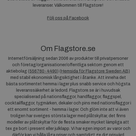
leveranser. Välkommen till Flagstore!
Följ oss på Facebook
Om Flagstore.se
Internetförsäljning sedan 2006 av produkter till privatpersoner
och företag/organisationer/offentliga sektorn genom ett
aktiebolag (
556760-4490
) (
Hemsida för Flagstore Sweden AB)
med stabil ekonomisk långsiktighet i åtanke. Att inneha det
bästa sortimentet hemma i lager plus snabb service och högsta
leveranssäkerhet är ledord. Flagstore.se är i huvudsak
specialiserad på nationsflaggor, handflaggor, flaggspel,
cocktailflaggor, tygmärken, dekaler och pins med nationsflaggor i
ett enormt sortiment - hemma i lager. Och glöm inte att vi även
troligen har sveriges största lager med plåtskyltar, det finns
modeller av plåtskyltar för de flesta smaker mycket lämpliga att
tex ge bort i present eller julklapp. Vi har egen import av varor och
därför kan vi hålla låga priser och samtidigt ge dig prisvärd