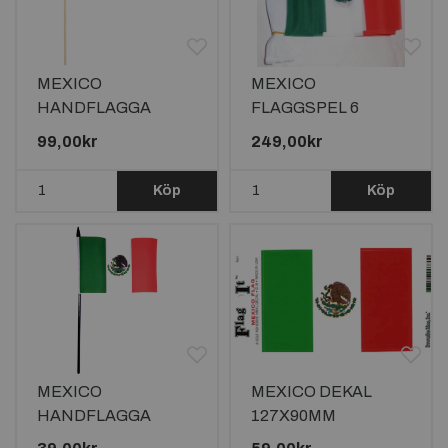
MEXICO
MEXICO
HANDFLAGGA
FLAGGSPEL 6
45X30CM
METER LÅNGT MED
99,00kr
249,00kr
20 FLAGGOR
Köp
Köp
MEXICO
MEXICO DEKAL
HANDFLAGGA
127X90MM
15X10CM