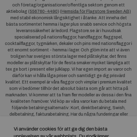
och företag/organisationer/offentliga sektorn genom ett
aktiebolag (
556760-4490
) (
Hemsida för Flagstore Sweden AB)
med stabil ekonomisk långsiktighet i åtanke. Att inneha det
bästa sortimentet hemma i lager plus snabb service och högsta
leveranssäkerhet är ledord. Flagstore.se är i huvudsak
specialiserad på nationsflaggor, handflaggor, flaggspel,
cocktailflaggor, tygmärken, dekaler och pins med nationsflaggor i
ett enormt sortiment - hemma i lager. Och glöm inte att vi även
troligen har sveriges största lager med plåtskyltar, det finns
modeller av plåtskyltar för de flesta smaker mycket lämpliga att
tex ge bort i present eller julklapp. Vi har egen import av varor och
därför kan vi hålla låga priser och samtidigt ge dig prisvärd
kvalitet. Ett exempel är våra flaggor och vimplar i premium kvalitet
som vi bedömer tillhör det absolut bästa som går att hitta på
marknaden. Vi kommer att ta fram fler modeller av dessa i den fina
kvaliteten framöver. Vid köp av våra varor kan du betala med
följande betalningsalternativ: Kort, direktbetalning, Swish,
delbetalning, fakturabetalning. Har du några funderingar eller
synpunkter på våra produkter är du mycket välkommen att höra av
dig till oss. För frågor kring Klarna kan du
klicka här
.
Vi använder cookies för att ge dig den bästa
upplevelsen av vår webbplats. Du godkänner