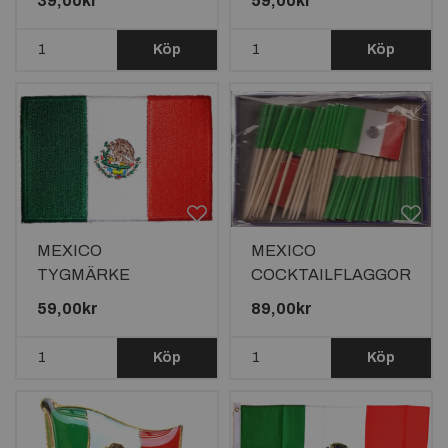
39,00kr
59,00kr
Köp
Köp
MEXICO
MEXICO
TYGMÄRKE
COCKTAILFLAGGOR
90x58mm
100st
59,00kr
89,00kr
Köp
Köp