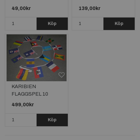
23X15CM
49,00kr
139,00kr
Köp
Köp
KARIBIEN
FLAGGSPEL 10
METER LÅNGT MED
499,00kr
32 KARIBISKA
FLAGGOR
Köp