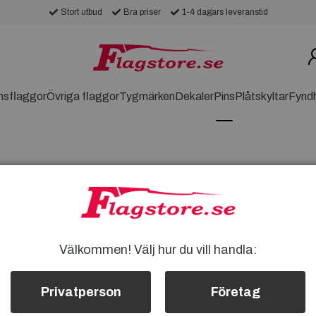
Stort utbud
Bra priser
1-4 dagars leveranstid
nsflaggor
Övriga flaggor
Tygmärken
Dekaler
Pins
Plåtskyltar
Fynd
Välkommen! Välj hur du vill handla:
Privatperson
Företag