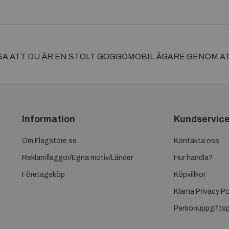
ISA ATT DU ÄR EN STOLT GOGGOMOBIL ÄGARE GENOM 
Information
Kundservic
Om Flagstore.se
Kontakta oss
Reklamflaggor/Egna motiv/Länder
Hur handla?
Företagsköp
Köpvillkor
Klarna Privacy Po
Personuppgiftsp