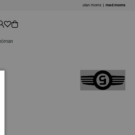
utan moms
med moms
hörnan