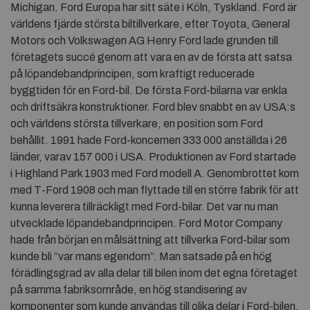
Michigan. Ford Europa har sitt säte i Köln, Tyskland. Ford är
världens fjärde största biltillverkare, efter Toyota, General
Motors och Volkswagen AG Henry Ford lade grunden till
företagets succé genom att vara en av de första att satsa
på löpandebandprincipen, som kraftigt reducerade
byggtiden för en Ford-bil. De första Ford-bilarna var enkla
och driftsäkra konstruktioner. Ford blev snabbt en av USA:s
och världens största tillverkare, en position som Ford
behållit. 1991 hade Ford-koncernen 333 000 anställda i 26
länder, varav 157 000 i USA. Produktionen av Ford startade
i Highland Park 1903 med Ford modell A. Genombrottet kom
med T-Ford 1908 och man flyttade till en större fabrik för att
kunna leverera tillräckligt med Ford-bilar. Det var nu man
utvecklade löpandebandprincipen. Ford Motor Company
hade från början en målsättning att tillverka Ford-bilar som
kunde bli ”var mans egendom”. Man satsade på en hög
förädlingsgrad av alla delar till bilen inom det egna företaget
på samma fabriksområde, en hög standisering av
komponenter som kunde användas till olika delar i Ford-bilen,