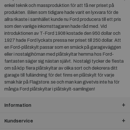
enkel teknik och massproduktion för att få ner priset på
produkten. Bilen som tidigare hade varit en lyxvara för de
allra rikaste i samhället kunde nu Ford producera till ett pris
som den vanlige inkomsttagaren hade råd med. Vid
introduktionen av T-Ford 1908 kostade den 950 dollar och
1927 hade Ford lyckats pressa ner priset till 250 dollar. Att
en Ford-plåtskylt passar som en smäck på garageväggen
eller i nostalgihörnan med plåtskyltar hemma hos Ford-
fantasten säger sig nästan självt. Nostalgi tycker de flesta
om så köp flera plåtskyltar av olika sort och dekorera ditt
garage till fulländning för det finns en plåtskylt för varje
smak här på Flagstore.se och man kan givetvis inte ha för
många Ford plåtskyltar i plåtskylt-samlingen!
Information
Kundservice