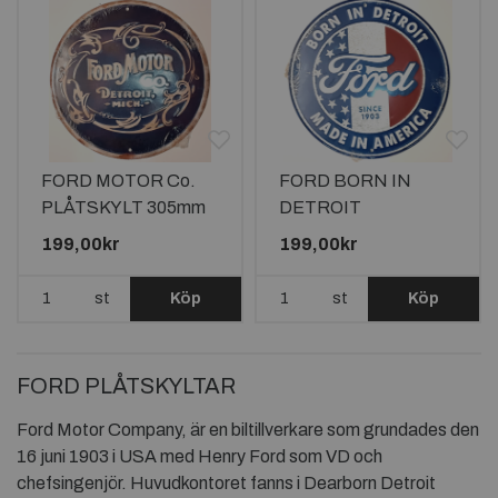
FORD MOTOR Co.
FORD BORN IN
PLÅTSKYLT 305mm
DETROIT
PLÅTSKYLT
199,00kr
199,00kr
ca305mm
st
Köp
st
Köp
FORD PLÅTSKYLTAR
Ford Motor Company, är en biltillverkare som grundades den
16 juni 1903 i USA med Henry Ford som VD och
chefsingenjör. Huvudkontoret fanns i Dearborn Detroit