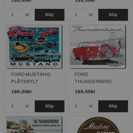
199,00kr
199,00kr
40,5x31,5cm
st
Köp
st
Köp
FORD MUSTANG
FORD
PLÅTSKYLT
THUNDERBIRD
40,5x31,5cm
PLÅTSKYLT
199,00kr
199,00kr
40,5x31,5cm
st
Köp
st
Köp