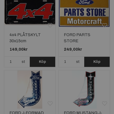
4x4 PLÅTSKYLT
FORD PARTS
30x15cm
STORE
MOTORCRAFT
149,00kr
249,00kr
PLÅTSKYLT
44x27cm
st
Köp
st
Köp
FORD J-FORMAD
FORD MUSTANG J-