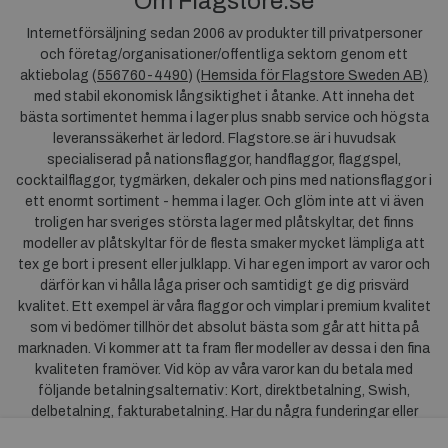
Om Flagstore.se
Internetförsäljning sedan 2006 av produkter till privatpersoner
och företag/organisationer/offentliga sektorn genom ett
aktiebolag (
556760-4490
) (
Hemsida för Flagstore Sweden AB)
med stabil ekonomisk långsiktighet i åtanke. Att inneha det
bästa sortimentet hemma i lager plus snabb service och högsta
leveranssäkerhet är ledord. Flagstore.se är i huvudsak
specialiserad på nationsflaggor, handflaggor, flaggspel,
cocktailflaggor, tygmärken, dekaler och pins med nationsflaggor i
ett enormt sortiment - hemma i lager. Och glöm inte att vi även
troligen har sveriges största lager med plåtskyltar, det finns
modeller av plåtskyltar för de flesta smaker mycket lämpliga att
tex ge bort i present eller julklapp. Vi har egen import av varor och
därför kan vi hålla låga priser och samtidigt ge dig prisvärd
kvalitet. Ett exempel är våra flaggor och vimplar i premium kvalitet
som vi bedömer tillhör det absolut bästa som går att hitta på
marknaden. Vi kommer att ta fram fler modeller av dessa i den fina
kvaliteten framöver. Vid köp av våra varor kan du betala med
följande betalningsalternativ: Kort, direktbetalning, Swish,
delbetalning, fakturabetalning. Har du några funderingar eller
synpunkter på våra produkter är du mycket välkommen att höra av