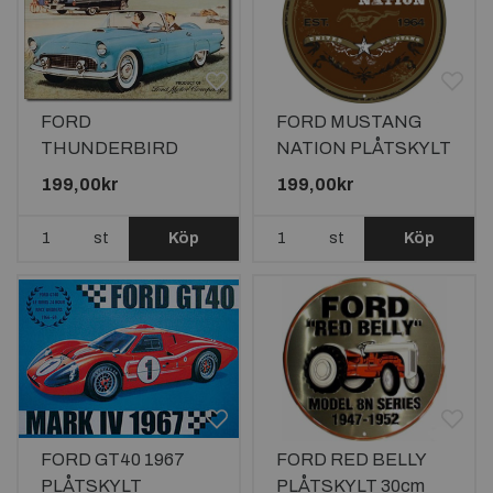
FORD
FORD MUSTANG
THUNDERBIRD
NATION PLÅTSKYLT
PLÅTSKYLT
30cm
199,00kr
199,00kr
40,5x31,5cm
st
Köp
st
Köp
FORD GT40 1967
FORD RED BELLY
PLÅTSKYLT
PLÅTSKYLT 30cm