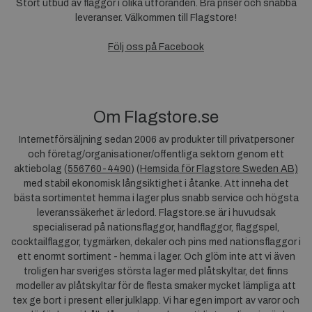
Stort utbud av flaggor i olika utföranden. Bra priser och snabba
leveranser. Välkommen till Flagstore!
Följ oss på Facebook
Om Flagstore.se
Internetförsäljning sedan 2006 av produkter till privatpersoner
och företag/organisationer/offentliga sektorn genom ett
aktiebolag (
556760-4490
) (
Hemsida för Flagstore Sweden AB)
med stabil ekonomisk långsiktighet i åtanke. Att inneha det
bästa sortimentet hemma i lager plus snabb service och högsta
leveranssäkerhet är ledord. Flagstore.se är i huvudsak
specialiserad på nationsflaggor, handflaggor, flaggspel,
cocktailflaggor, tygmärken, dekaler och pins med nationsflaggor i
ett enormt sortiment - hemma i lager. Och glöm inte att vi även
troligen har sveriges största lager med plåtskyltar, det finns
modeller av plåtskyltar för de flesta smaker mycket lämpliga att
tex ge bort i present eller julklapp. Vi har egen import av varor och