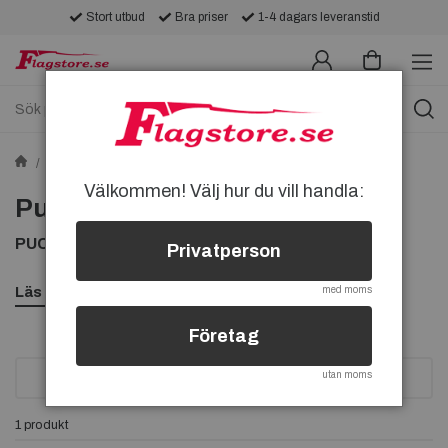
Stort utbud
Bra priser
1-4 dagars leveranstid
Pins
MC-pins
Puch-pins
Välkommen! Välj hur du vill handla:
Puch-pins
PUCH PINS, HÄR KAN DU KÖPA DIN PUCH PIN
Privatperson
Läs mer
med moms
Företag
utan moms
SORTERA
1 produkt