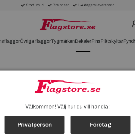
Stort utbud
Bra priser
1-4 dagars leveranstid
nsflaggor
Övriga flaggor
Tygmärken
Dekaler
Pins
Plåtskyltar
Fynd
 personlig touch till dina tillhörigheter.
Välkommen! Välj hur du vill handla:
dig visa upp din kärlek för Indonesien på
ndonesien-dekaler och ge dem en touch av
Privatperson
Företag