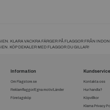
EN. KLARA VACKRA FÄRGER PÅ FLAGGOR FRÅN INDONESI
EN. KÖP DEKALER MED FLAGGOR DU GILLAR!
Information
Kundservic
Om Flagstore.se
Kontakta oss
Reklamflaggor/Egna motiv/Länder
Hur handla?
Företagsköp
Köpvillkor
Klarna Privacy Po