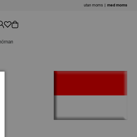
utan moms
med moms
hörnan