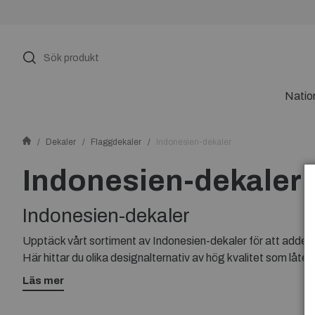
Natio
Dekaler
Flaggdekaler
Indonesien-dekaler
Indonesien-dekaler
Indonesien-dekaler
Upptäck vårt sortiment av Indonesien-dekaler för att addera en
Här hittar du olika designalternativ av hög kvalitet som låter 
ett unikt sätt. Skapa en unik look på dina prylar med våra I
Läs mer
tropisk elegans.