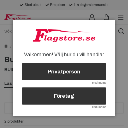
Stort utbud
Bra priser
1-4 dagars leveranstid
Tygmärken
Tygmärken med Bilar
Buick-tygmärken
Välkommen! Välj hur du vill handla:
Buick-tygmärken
BUICK TYGMÄRKEN, KÖP BUICK TYGMÄRKE
Privatperson
Läs mer
med moms
Företag
utan moms
SORTERA
2 produkter