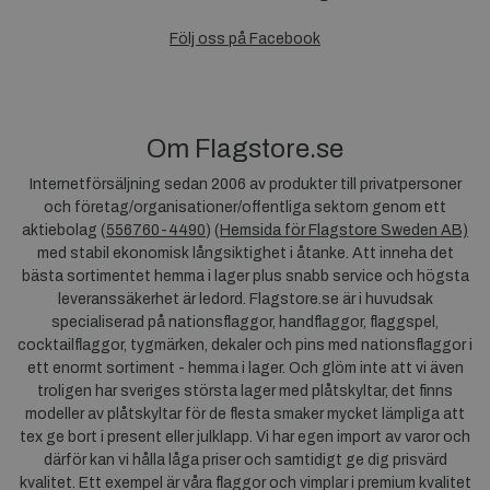
Följ oss på Facebook
Om Flagstore.se
Internetförsäljning sedan 2006 av produkter till privatpersoner
och företag/organisationer/offentliga sektorn genom ett
aktiebolag (
556760-4490
) (
Hemsida för Flagstore Sweden AB)
med stabil ekonomisk långsiktighet i åtanke. Att inneha det
bästa sortimentet hemma i lager plus snabb service och högsta
leveranssäkerhet är ledord. Flagstore.se är i huvudsak
specialiserad på nationsflaggor, handflaggor, flaggspel,
cocktailflaggor, tygmärken, dekaler och pins med nationsflaggor i
ett enormt sortiment - hemma i lager. Och glöm inte att vi även
troligen har sveriges största lager med plåtskyltar, det finns
modeller av plåtskyltar för de flesta smaker mycket lämpliga att
tex ge bort i present eller julklapp. Vi har egen import av varor och
därför kan vi hålla låga priser och samtidigt ge dig prisvärd
kvalitet. Ett exempel är våra flaggor och vimplar i premium kvalitet