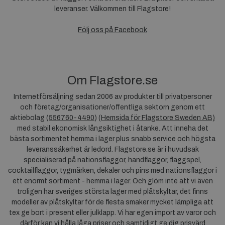
leveranser. Välkommen till Flagstore!
Följ oss på Facebook
Om Flagstore.se
Internetförsäljning sedan 2006 av produkter till privatpersoner
och företag/organisationer/offentliga sektorn genom ett
aktiebolag (
556760-4490
) (
Hemsida för Flagstore Sweden AB)
med stabil ekonomisk långsiktighet i åtanke. Att inneha det
bästa sortimentet hemma i lager plus snabb service och högsta
leveranssäkerhet är ledord. Flagstore.se är i huvudsak
specialiserad på nationsflaggor, handflaggor, flaggspel,
cocktailflaggor, tygmärken, dekaler och pins med nationsflaggor i
ett enormt sortiment - hemma i lager. Och glöm inte att vi även
troligen har sveriges största lager med plåtskyltar, det finns
modeller av plåtskyltar för de flesta smaker mycket lämpliga att
tex ge bort i present eller julklapp. Vi har egen import av varor och
därför kan vi hålla låga priser och samtidigt ge dig prisvärd