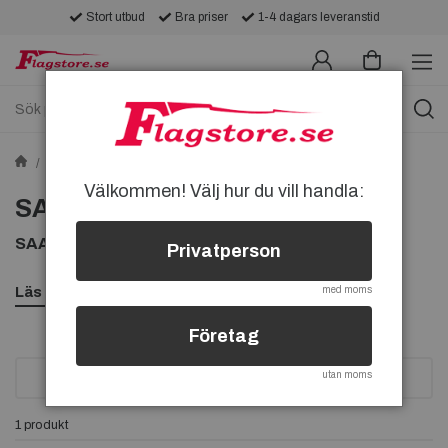
Stort utbud
Bra priser
1-4 dagars leveranstid
Pins
Bil & Maskiner Pins
SAAB-pins
Välkommen! Välj hur du vill handla:
SAAB-pins
SAAB PINS, KÖP PIN MED SAAB PÅ
Privatperson
Läs mer
med moms
Företag
utan moms
SORTERA
1 produkt