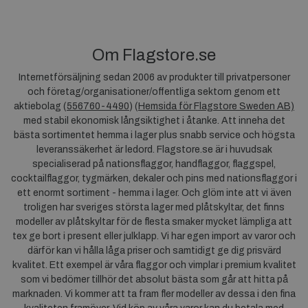
Om Flagstore.se
Internetförsäljning sedan 2006 av produkter till privatpersoner
och företag/organisationer/offentliga sektorn genom ett
aktiebolag (
556760-4490
) (
Hemsida för Flagstore Sweden AB)
med stabil ekonomisk långsiktighet i åtanke. Att inneha det
bästa sortimentet hemma i lager plus snabb service och högsta
leveranssäkerhet är ledord. Flagstore.se är i huvudsak
specialiserad på nationsflaggor, handflaggor, flaggspel,
cocktailflaggor, tygmärken, dekaler och pins med nationsflaggor i
ett enormt sortiment - hemma i lager. Och glöm inte att vi även
troligen har sveriges största lager med plåtskyltar, det finns
modeller av plåtskyltar för de flesta smaker mycket lämpliga att
tex ge bort i present eller julklapp. Vi har egen import av varor och
därför kan vi hålla låga priser och samtidigt ge dig prisvärd
kvalitet. Ett exempel är våra flaggor och vimplar i premium kvalitet
som vi bedömer tillhör det absolut bästa som går att hitta på
marknaden. Vi kommer att ta fram fler modeller av dessa i den fina