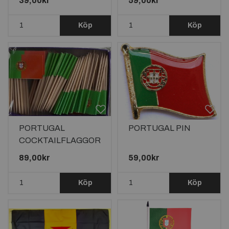
39,00kr
59,00kr
Köp
Köp
PORTUGAL
PORTUGAL PIN
COCKTAILFLAGGOR
100st
89,00kr
59,00kr
Köp
Köp