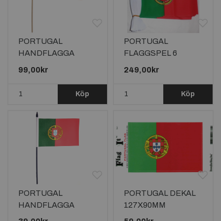
PORTUGAL
PORTUGAL
HANDFLAGGA
FLAGGSPEL 6
45X30CM
METER LÅNGT MED
99,00kr
249,00kr
20 FLAGGOR
Köp
Köp
PORTUGAL
PORTUGAL DEKAL
HANDFLAGGA
127X90MM
15X10CM