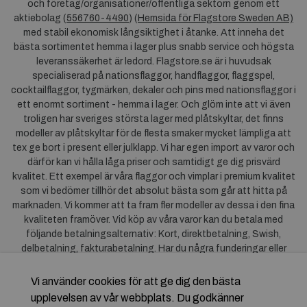
och företag/organisationer/offentliga sektorn genom ett
aktiebolag (
556760-4490
) (
Hemsida för Flagstore Sweden AB)
med stabil ekonomisk långsiktighet i åtanke. Att inneha det
bästa sortimentet hemma i lager plus snabb service och högsta
leveranssäkerhet är ledord. Flagstore.se är i huvudsak
specialiserad på nationsflaggor, handflaggor, flaggspel,
cocktailflaggor, tygmärken, dekaler och pins med nationsflaggor i
ett enormt sortiment - hemma i lager. Och glöm inte att vi även
troligen har sveriges största lager med plåtskyltar, det finns
modeller av plåtskyltar för de flesta smaker mycket lämpliga att
tex ge bort i present eller julklapp. Vi har egen import av varor och
därför kan vi hålla låga priser och samtidigt ge dig prisvärd
kvalitet. Ett exempel är våra flaggor och vimplar i premium kvalitet
som vi bedömer tillhör det absolut bästa som går att hitta på
marknaden. Vi kommer att ta fram fler modeller av dessa i den fina
kvaliteten framöver. Vid köp av våra varor kan du betala med
följande betalningsalternativ: Kort, direktbetalning, Swish,
delbetalning, fakturabetalning. Har du några funderingar eller
synpunkter på våra produkter är du mycket välkommen att höra av
dig till oss. För frågor kring Klarna kan du
klicka här
.
Vi använder cookies för att ge dig den bästa
upplevelsen av vår webbplats. Du godkänner