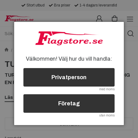
Stort utbud
Bra priser
1-4 dagars leveranstid
Plåtskyltar
TURTLE WAX
Välkommen! Välj hur du vill handla:
TURTLE WAX
TURTLE WAX PLÅTSKYLTAR, HÄR KAN DU KÖPA DIG
Privatperson
EN FIN TURTLE WAX PLÅTSKYLT
med moms
Läs mer
Företag
utan moms
SORTERA