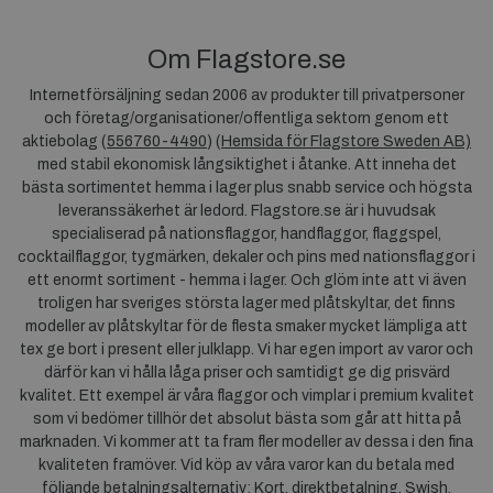
Om Flagstore.se
Internetförsäljning sedan 2006 av produkter till privatpersoner
och företag/organisationer/offentliga sektorn genom ett
aktiebolag (
556760-4490
) (
Hemsida för Flagstore Sweden AB)
med stabil ekonomisk långsiktighet i åtanke. Att inneha det
bästa sortimentet hemma i lager plus snabb service och högsta
leveranssäkerhet är ledord. Flagstore.se är i huvudsak
specialiserad på nationsflaggor, handflaggor, flaggspel,
cocktailflaggor, tygmärken, dekaler och pins med nationsflaggor i
ett enormt sortiment - hemma i lager. Och glöm inte att vi även
troligen har sveriges största lager med plåtskyltar, det finns
modeller av plåtskyltar för de flesta smaker mycket lämpliga att
tex ge bort i present eller julklapp. Vi har egen import av varor och
därför kan vi hålla låga priser och samtidigt ge dig prisvärd
kvalitet. Ett exempel är våra flaggor och vimplar i premium kvalitet
som vi bedömer tillhör det absolut bästa som går att hitta på
marknaden. Vi kommer att ta fram fler modeller av dessa i den fina
kvaliteten framöver. Vid köp av våra varor kan du betala med
följande betalningsalternativ: Kort, direktbetalning, Swish,