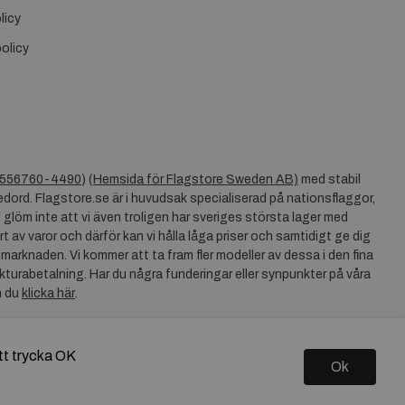
licy
olicy
556760-4490
) (
Hemsida för Flagstore Sweden AB)
med stabil
dord. Flagstore.se är i huvudsak specialiserad på nationsflaggor,
 glöm inte att vi även troligen har sveriges största lager med
rt av varor och därför kan vi hålla låga priser och samtidigt ge dig
 marknaden. Vi kommer att ta fram fler modeller av dessa i den fina
akturabetalning. Har du några funderingar eller synpunkter på våra
n du
klicka här
.
tt trycka OK
Ok
Copyright © 2026 Flagstore.se Skapad med
Vendre