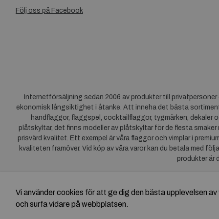
Följ oss på Facebook
Internetförsäljning sedan 2006 av produkter till privatpersone
ekonomisk långsiktighet i åtanke. Att inneha det bästa sortiment
handflaggor, flaggspel, cocktailflaggor, tygmärken, dekaler o
plåtskyltar, det finns modeller av plåtskyltar för de flesta smaker
prisvärd kvalitet. Ett exempel är våra flaggor och vimplar i premi
kvaliteten framöver. Vid köp av våra varor kan du betala med följ
produkter är 
Vi använder cookies för att ge dig den bästa upplevelsen 
och surfa vidare på webbplatsen.