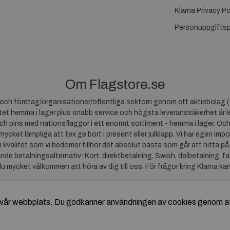
Klarna Privacy Po
Personuppgiftsp
Om Flagstore.se
r och företag/organisationer/offentliga sektorn genom ett aktiebolag (
et hemma i lager plus snabb service och högsta leveranssäkerhet är le
ch pins med nationsflaggor i ett enormt sortiment - hemma i lager. Och
 mycket lämpliga att tex ge bort i present eller julklapp. Vi har egen impo
um kvalitet som vi bedömer tillhör det absolut bästa som går att hitta på
ande betalningsalternativ: Kort, direktbetalning, Swish, delbetalning, f
du mycket välkommen att höra av dig till oss. För frågor kring Klarna ka
av vår webbplats. Du godkänner användningen av cookies genom a