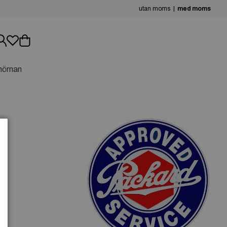
utan moms
med moms
hörnan