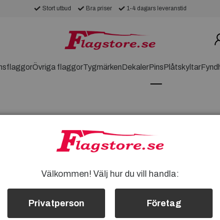
Stort utbud
Bra priser
1-4 dagars leveranstid
nsflaggor
Övriga flaggor
Tygmärken
Dekaler
Pins
Plåtskyltar
Fynd
Välkommen! Välj hur du vill handla:
Privatperson
Företag