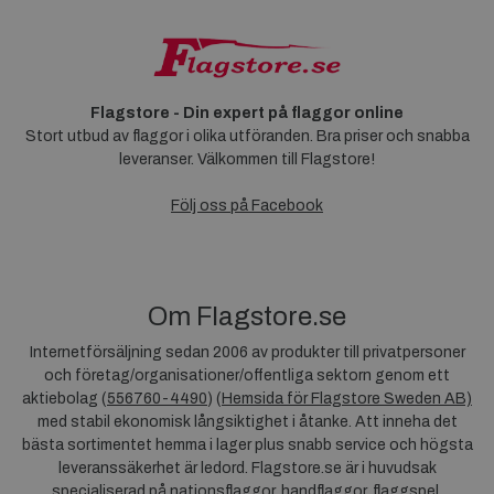
Flagstore - Din expert på flaggor online
Stort utbud av flaggor i olika utföranden. Bra priser och snabba
leveranser. Välkommen till Flagstore!
Följ oss på Facebook
Om Flagstore.se
Internetförsäljning sedan 2006 av produkter till privatpersoner
och företag/organisationer/offentliga sektorn genom ett
aktiebolag (
556760-4490
) (
Hemsida för Flagstore Sweden AB)
med stabil ekonomisk långsiktighet i åtanke. Att inneha det
bästa sortimentet hemma i lager plus snabb service och högsta
leveranssäkerhet är ledord. Flagstore.se är i huvudsak
specialiserad på nationsflaggor, handflaggor, flaggspel,