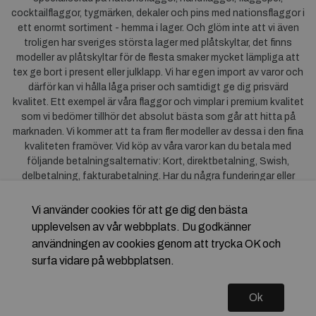
cocktailflaggor, tygmärken, dekaler och pins med nationsflaggor i
ett enormt sortiment - hemma i lager. Och glöm inte att vi även
troligen har sveriges största lager med plåtskyltar, det finns
modeller av plåtskyltar för de flesta smaker mycket lämpliga att
tex ge bort i present eller julklapp. Vi har egen import av varor och
därför kan vi hålla låga priser och samtidigt ge dig prisvärd
kvalitet. Ett exempel är våra flaggor och vimplar i premium kvalitet
som vi bedömer tillhör det absolut bästa som går att hitta på
marknaden. Vi kommer att ta fram fler modeller av dessa i den fina
kvaliteten framöver. Vid köp av våra varor kan du betala med
följande betalningsalternativ: Kort, direktbetalning, Swish,
delbetalning, fakturabetalning. Har du några funderingar eller
synpunkter på våra produkter är du mycket välkommen att höra av
dig till oss. För frågor kring Klarna kan du
klicka här
.
Vi använder cookies för att ge dig den bästa
upplevelsen av vår webbplats. Du godkänner
användningen av cookies genom att trycka OK och
surfa vidare på webbplatsen.
Ok
Copyright © 2026 Flagstore.se Skapad med
Vendre