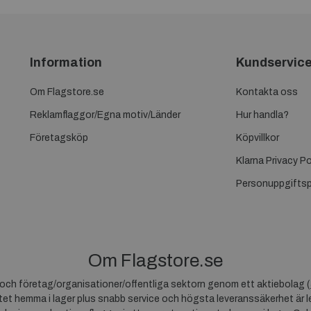
Information
Kundservic
Om Flagstore.se
Kontakta oss
Reklamflaggor/Egna motiv/Länder
Hur handla?
Företagsköp
Köpvillkor
Klarna Privacy Po
Personuppgiftsp
Om Flagstore.se
r och företag/organisationer/offentliga sektorn genom ett aktiebolag (
et hemma i lager plus snabb service och högsta leveranssäkerhet är le