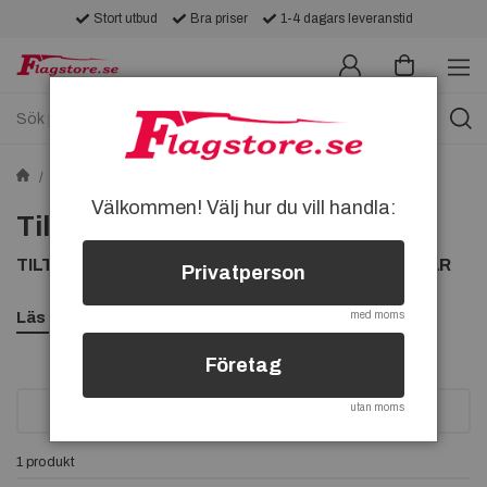
Stort utbud
Bra priser
1-4 dagars leveranstid
Tygmärken
Sponsormärken
Tilton-tygmärken
Välkommen! Välj hur du vill handla:
Tilton-tygmärken
TILTON TYGMÄRKEN, KÖP TILTON TYGMÄRKE HÄR
Privatperson
Läs mer
med moms
Företag
utan moms
SORTERA
1 produkt