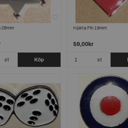
in 28mm
Hjärta Pin 19mm
r
59,00kr
st
Köp
st