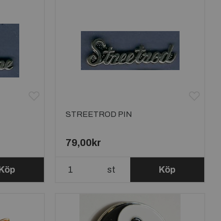
STREETROD PIN
79,00kr
Köp
st
Köp