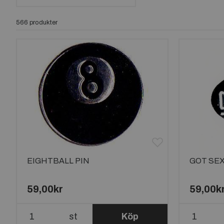
566 produkter
EIGHTBALL PIN
GOT SEX
59,00kr
59,00k
st
Köp