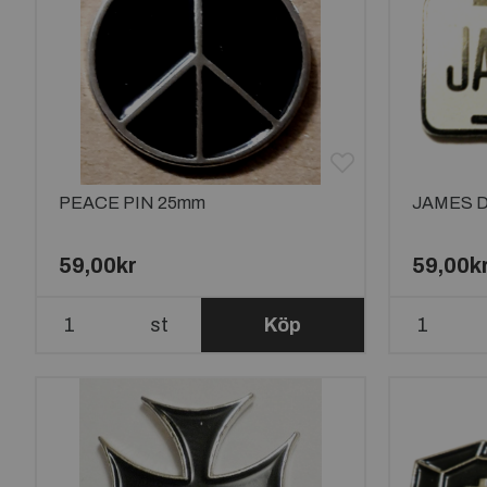
PEACE PIN 25mm
JAMES D
59,00kr
59,00k
st
Köp