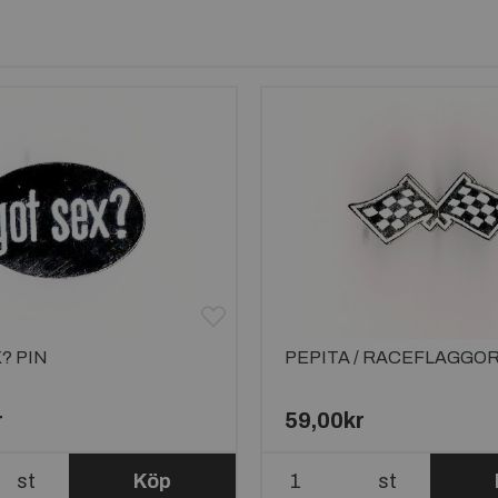
? PIN
PEPITA / RACEFLAGGOR
r
59,00kr
st
Köp
st