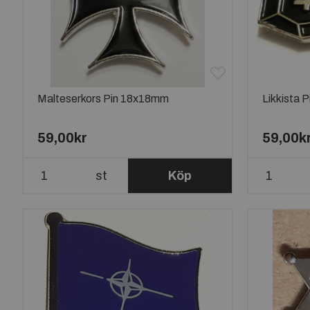
Malteserkors Pin 18x18mm
Likkista 
59,00kr
59,00k
st
Köp