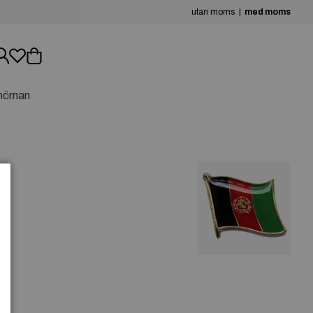
utan moms
med moms
hörnan