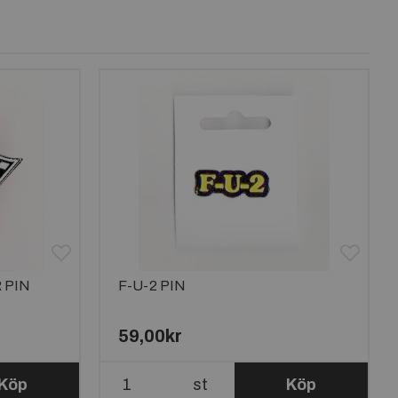
 PIN
F-U-2 PIN
59,00kr
Köp
st
Köp