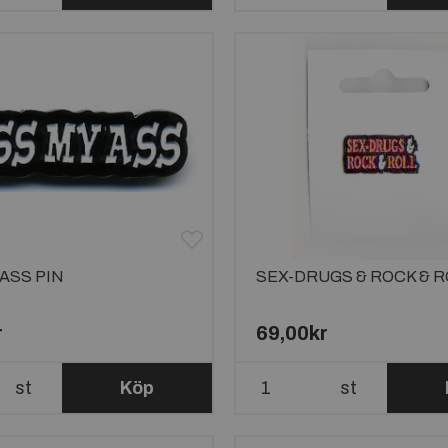
 ASS PIN
SEX-DRUGS & ROCK & R
r
69,00kr
st
Köp
st