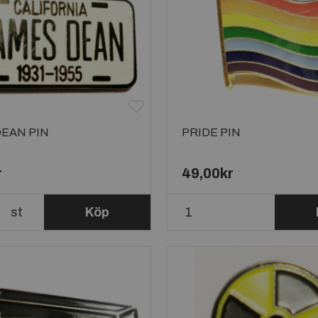
EAN PIN
PRIDE PIN
r
49,00kr
st
Köp