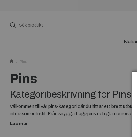
Natio
Pins
Pins
Kategoribeskrivning för Pins
Välkommen till vår pins-kategori där du hittar ett brett utbud 
intressen och stil. Från snygga flaggpins och glamourösa pins 
alla. Utforska vårt sortiment och hitta de perfekta pinsen för
Läs mer
accessoarer. Skapa en personlig touch och låt din kreativit
högkvalitativa pins. Upptäck din favorit idag!