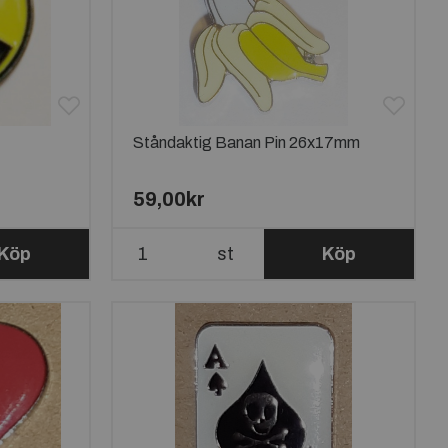
Ståndaktig Banan Pin 26x17mm
59,00kr
Köp
st
Köp