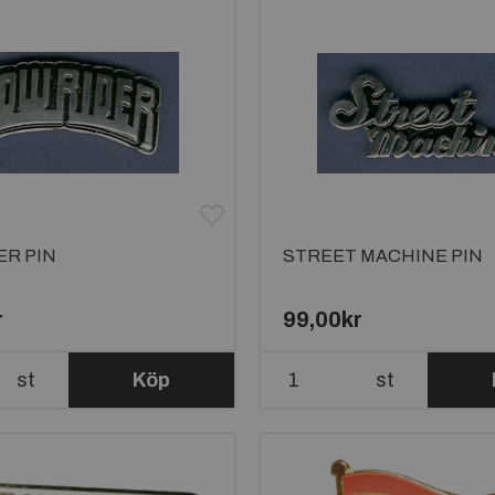
ER PIN
STREET MACHINE PIN
r
99,00kr
st
Köp
st