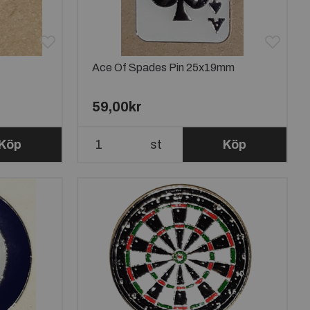
Ace Of Spades Pin 25x19mm
59,00kr
Köp
st
Köp