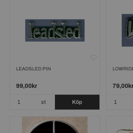
LEADSLED PIN
LOWRID
99,00kr
79,00k
st
Köp