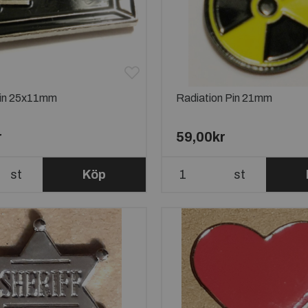
Pin 25x11mm
Radiation Pin 21mm
r
59,00kr
st
Köp
st