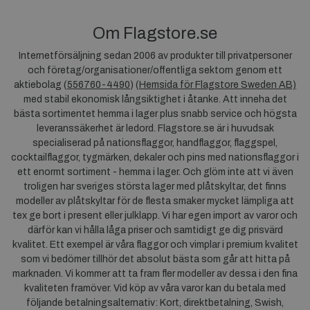
Om Flagstore.se
Internetförsäljning sedan 2006 av produkter till privatpersoner
och företag/organisationer/offentliga sektorn genom ett
aktiebolag (
556760-4490
) (
Hemsida för Flagstore Sweden AB)
med stabil ekonomisk långsiktighet i åtanke. Att inneha det
bästa sortimentet hemma i lager plus snabb service och högsta
leveranssäkerhet är ledord. Flagstore.se är i huvudsak
specialiserad på nationsflaggor, handflaggor, flaggspel,
cocktailflaggor, tygmärken, dekaler och pins med nationsflaggor i
ett enormt sortiment - hemma i lager. Och glöm inte att vi även
troligen har sveriges största lager med plåtskyltar, det finns
modeller av plåtskyltar för de flesta smaker mycket lämpliga att
tex ge bort i present eller julklapp. Vi har egen import av varor och
därför kan vi hålla låga priser och samtidigt ge dig prisvärd
kvalitet. Ett exempel är våra flaggor och vimplar i premium kvalitet
som vi bedömer tillhör det absolut bästa som går att hitta på
marknaden. Vi kommer att ta fram fler modeller av dessa i den fina
kvaliteten framöver. Vid köp av våra varor kan du betala med
följande betalningsalternativ: Kort, direktbetalning, Swish,