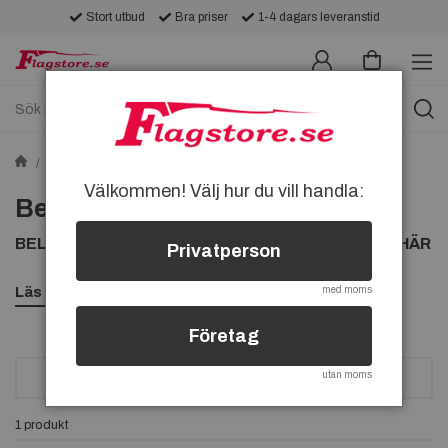
Stort utbud
Bra priser
1-4 dagars leveranstid
Tygmärken
Sponsormärken
Bel Ray-tygmärken
Välkommen! Välj hur du vill handla:
Bel Ray-tygmärken
BEL RAY TYGMÄRKEN, KÖP BEL RAY TYGMÄRKE HÄR
Privatperson
Läs mer
med moms
Företag
utan moms
SORTERA
1 produkt