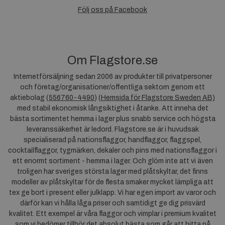
Följ oss på Facebook
Om Flagstore.se
Internetförsäljning sedan 2006 av produkter till privatpersoner
och företag/organisationer/offentliga sektorn genom ett
aktiebolag (
556760-4490
) (
Hemsida för Flagstore Sweden AB)
med stabil ekonomisk långsiktighet i åtanke. Att inneha det
bästa sortimentet hemma i lager plus snabb service och högsta
leveranssäkerhet är ledord. Flagstore.se är i huvudsak
specialiserad på nationsflaggor, handflaggor, flaggspel,
cocktailflaggor, tygmärken, dekaler och pins med nationsflaggor i
ett enormt sortiment - hemma i lager. Och glöm inte att vi även
troligen har sveriges största lager med plåtskyltar, det finns
modeller av plåtskyltar för de flesta smaker mycket lämpliga att
tex ge bort i present eller julklapp. Vi har egen import av varor och
därför kan vi hålla låga priser och samtidigt ge dig prisvärd
kvalitet. Ett exempel är våra flaggor och vimplar i premium kvalitet
som vi bedömer tillhör det absolut bästa som går att hitta på