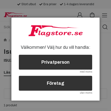
Stort utbud
Bra priser
1-4 dagars leveranstid
Övriga flaggor
Bil- & MC-flaggor
Isuzu-flaggor
Välkommen! Välj hur du vill handla:
Isuzu-flaggor
ISUZU FLAGGOR, KÖP EN FLAGGA FRÅN ISUZU
Privatperson
Läs mer
med moms
Företag
utan moms
SORTERA
1 produkt