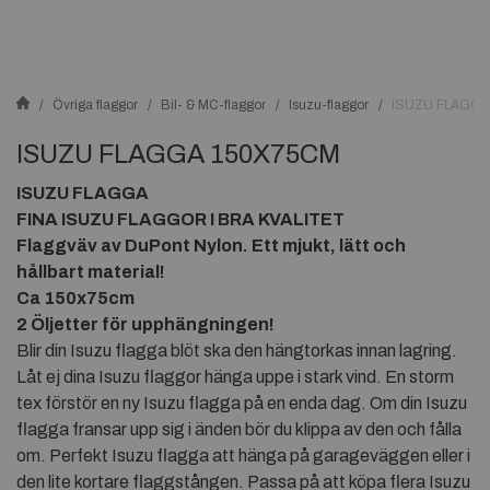
Övriga flaggor
Bil- & MC-flaggor
Isuzu-flaggor
ISUZU FLAGGA
ISUZU FLAGGA 150X75CM
ISUZU FLAGGA
FINA ISUZU FLAGGOR I BRA KVALITET
Flaggväv av DuPont Nylon. Ett mjukt, lätt och
hållbart material!
Ca 150x75cm
2 Öljetter för upphängningen!
Blir din Isuzu flagga blöt ska den hängtorkas innan lagring.
Låt ej dina Isuzu flaggor hänga uppe i stark vind. En storm
tex förstör en ny Isuzu flagga på en enda dag. Om din Isuzu
flagga fransar upp sig i änden bör du klippa av den och fålla
om. Perfekt Isuzu flagga att hänga på garageväggen eller i
den lite kortare flaggstången. Passa på att köpa flera Isuzu