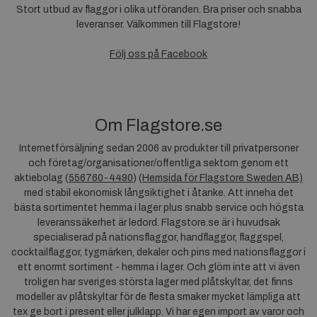
Stort utbud av flaggor i olika utföranden. Bra priser och snabba
leveranser. Välkommen till Flagstore!
Följ oss på Facebook
Om Flagstore.se
Internetförsäljning sedan 2006 av produkter till privatpersoner
och företag/organisationer/offentliga sektorn genom ett
aktiebolag (
556760-4490
) (
Hemsida för Flagstore Sweden AB)
med stabil ekonomisk långsiktighet i åtanke. Att inneha det
bästa sortimentet hemma i lager plus snabb service och högsta
leveranssäkerhet är ledord. Flagstore.se är i huvudsak
specialiserad på nationsflaggor, handflaggor, flaggspel,
cocktailflaggor, tygmärken, dekaler och pins med nationsflaggor i
ett enormt sortiment - hemma i lager. Och glöm inte att vi även
troligen har sveriges största lager med plåtskyltar, det finns
modeller av plåtskyltar för de flesta smaker mycket lämpliga att
tex ge bort i present eller julklapp. Vi har egen import av varor och