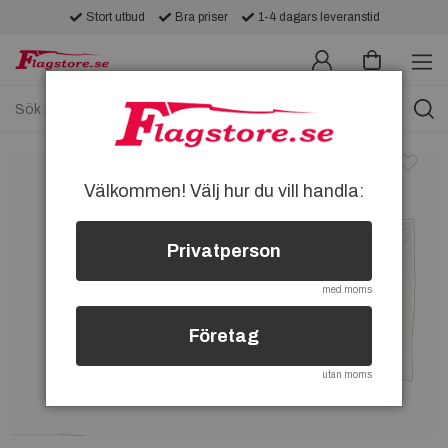
Stort utbud
Bra priser
1-4 dagars leveranstid
Välkommen! Välj hur du vill handla:
Privatperson
med moms
Företag
utan moms