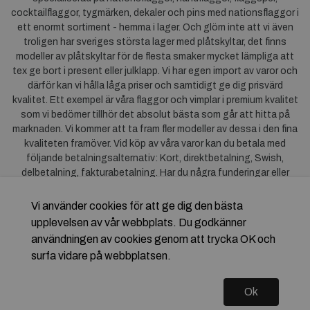
cocktailflaggor, tygmärken, dekaler och pins med nationsflaggor i
ett enormt sortiment - hemma i lager. Och glöm inte att vi även
troligen har sveriges största lager med plåtskyltar, det finns
modeller av plåtskyltar för de flesta smaker mycket lämpliga att
tex ge bort i present eller julklapp. Vi har egen import av varor och
därför kan vi hålla låga priser och samtidigt ge dig prisvärd
kvalitet. Ett exempel är våra flaggor och vimplar i premium kvalitet
som vi bedömer tillhör det absolut bästa som går att hitta på
marknaden. Vi kommer att ta fram fler modeller av dessa i den fina
kvaliteten framöver. Vid köp av våra varor kan du betala med
följande betalningsalternativ: Kort, direktbetalning, Swish,
delbetalning, fakturabetalning. Har du några funderingar eller
synpunkter på våra produkter är du mycket välkommen att höra av
dig till oss. För frågor kring Klarna kan du
klicka här
.
Vi använder cookies för att ge dig den bästa
upplevelsen av vår webbplats. Du godkänner
användningen av cookies genom att trycka OK och
surfa vidare på webbplatsen.
Ok
Copyright © 2026 Flagstore.se Skapad med
Vendre