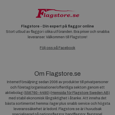
Flagstore - Din expert på flaggor online
Stort utbud av flaggor i olika utföranden. Bra priser och snabba
leveranser. Välkommen till Flagstore!
Följ oss på Facebook
Om Flagstore.se
Internetförsäljning sedan 2006 av produkter till privatpersoner
och företag/organisationer/offentliga sektorn genom ett
aktiebolag (
556760-4490
) (
Hemsida för Flagstore Sweden AB)
med stabil ekonomisk långsiktighet i åtanke. Att inneha det
bästa sortimentet hemma i lager plus snabb service och högsta
leveranssäkerhet är ledord. Flagstore.se är i huvudsak
specialiserad på nationsflaggor, handflaggor, flaggspel,